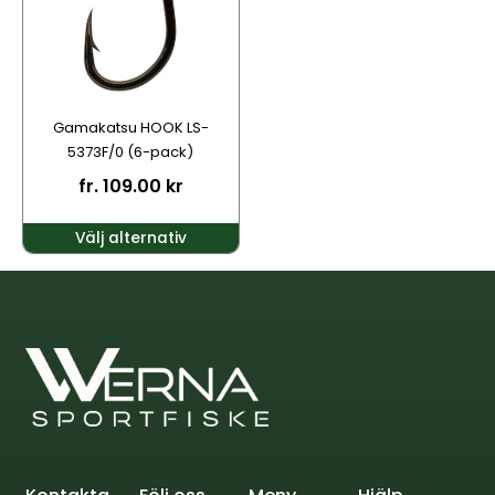
varianter.
De
olika
alternativen
kan
Gamakatsu HOOK LS-
väljas
5373F/0 (6-pack)
på
fr.
109.00
kr
produktsidan
Välj alternativ