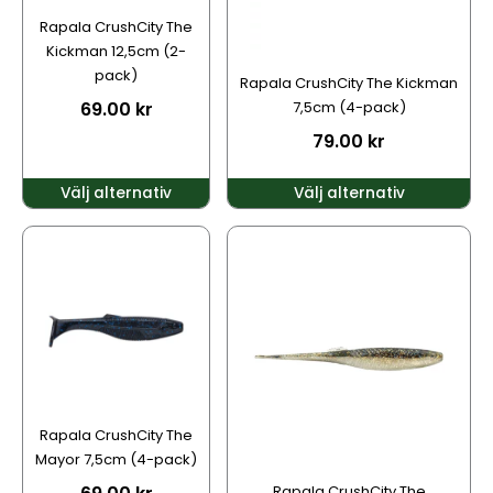
alternativen
alternativen
Rapala CrushCity The
kan
kan
Kickman 12,5cm (2-
väljas
väljas
pack)
Rapala CrushCity The Kickman
på
på
69.00
kr
7,5cm (4-pack)
produktsidan
produktsidan
79.00
kr
Välj alternativ
Välj alternativ
Den
Den
här
här
produkten
produkten
har
har
flera
flera
varianter.
varianter.
De
De
olika
olika
alternativen
alternativen
Rapala CrushCity The
kan
kan
Mayor 7,5cm (4-pack)
väljas
väljas
Rapala CrushCity The