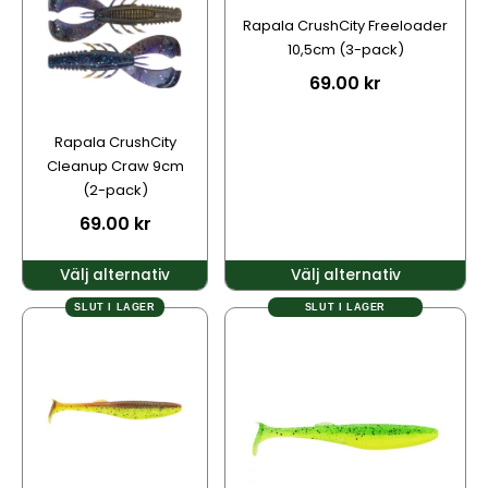
har
har
Rapala CrushCity Freeloader
flera
flera
10,5cm (3-pack)
varianter.
varianter.
69.00
kr
De
De
olika
olika
alternativen
alternativen
Rapala CrushCity
kan
kan
Cleanup Craw 9cm
väljas
väljas
(2-pack)
på
på
69.00
kr
produktsidan
produktsidan
Välj alternativ
Välj alternativ
SLUT I LAGER
SLUT I LAGER
Den
Den
här
här
produkten
produkten
har
har
flera
flera
varianter.
varianter.
De
De
olika
olika