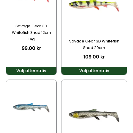
varianter.
varianter.
De
De
olika
olika
alternativen
alternativen
Savage Gear 3D
kan
kan
Whitefish Shad 12cm
väljas
väljas
14g
Savage Gear 3D Whitefish
på
på
99.00
kr
Shad 20cm
produktsidan
produktsidan
109.00
kr
Välj alternativ
Välj alternativ
Den
Den
här
här
produkten
produkten
har
har
flera
flera
varianter.
varianter.
De
De
olika
olika