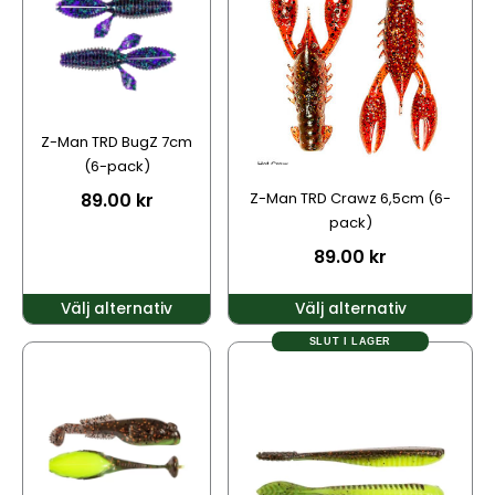
har
har
flera
flera
varianter.
varianter.
De
De
olika
olika
alternativen
alternativen
Z-Man TRD BugZ 7cm
kan
kan
(6-pack)
väljas
väljas
89.00
kr
Z-Man TRD Crawz 6,5cm (6-
på
på
pack)
produktsidan
produktsidan
89.00
kr
Välj alternativ
Välj alternativ
SLUT I LAGER
Den
Den
här
här
produkten
produkten
har
har
flera
flera
varianter.
varianter.