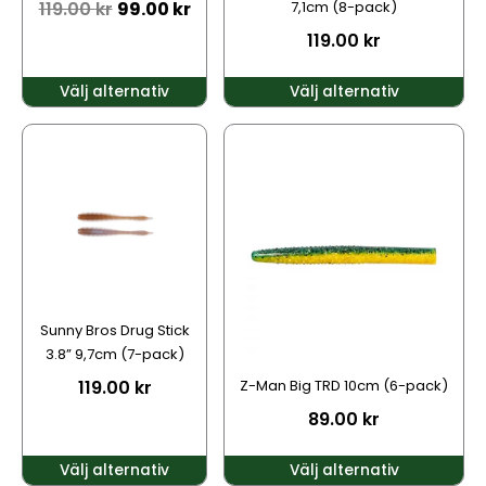
119.00
kr
99.00
kr
7,1cm (8-pack)
produktsidan
produktsidan
119.00
kr
Välj alternativ
Välj alternativ
Den
Den
här
här
produkten
produkten
har
har
flera
flera
varianter.
varianter.
De
De
olika
olika
alternativen
alternativen
Sunny Bros Drug Stick
kan
kan
3.8” 9,7cm (7-pack)
väljas
väljas
119.00
kr
Z-Man Big TRD 10cm (6-pack)
på
på
89.00
kr
produktsidan
produktsidan
Välj alternativ
Välj alternativ