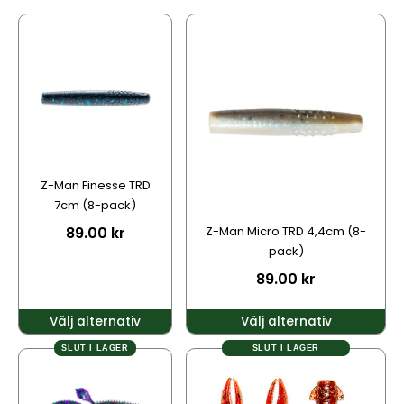
Den
Den
här
här
produkten
produkten
har
har
flera
flera
varianter.
varianter.
De
De
olika
olika
alternativen
alternativen
Z-Man Finesse TRD
kan
kan
7cm (8-pack)
väljas
väljas
89.00
kr
Z-Man Micro TRD 4,4cm (8-
på
på
pack)
produktsidan
produktsidan
89.00
kr
Välj alternativ
Välj alternativ
SLUT I LAGER
SLUT I LAGER
Den
Den
här
här
produkten
produkten