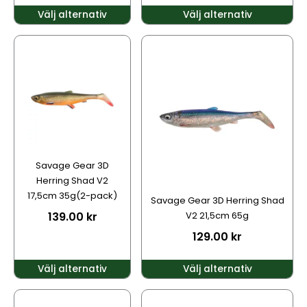
Välj alternativ
Välj alternativ
Den
Den
här
här
produkten
produkten
har
har
flera
flera
varianter.
varianter.
De
De
olika
olika
alternativen
alternativen
Savage Gear 3D
kan
kan
Herring Shad V2
väljas
väljas
17,5cm 35g(2-pack)
Savage Gear 3D Herring Shad
på
på
139.00
kr
V2 21,5cm 65g
produktsidan
produktsidan
129.00
kr
Välj alternativ
Välj alternativ
Den
Den