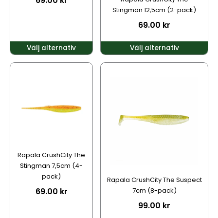
69.00
kr
på
på
Stingman 12,5cm (2-pack)
produktsidan
produktsidan
69.00
kr
Välj alternativ
Välj alternativ
Den
Den
här
här
produkten
produkten
har
har
flera
flera
varianter.
varianter.
De
De
olika
olika
alternativen
alternativen
Rapala CrushCity The
kan
kan
Stingman 7,5cm (4-
väljas
väljas
pack)
Rapala CrushCity The Suspect
på
på
69.00
kr
7cm (8-pack)
produktsidan
produktsidan
99.00
kr