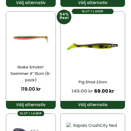
Välj alternativ
Välj alternativ
SLUT I LAGER
54%
Den
Den
Rea!
här
här
produkten
produkten
har
har
flera
flera
varianter.
varianter.
De
De
olika
olika
alternativen
alternativen
Noike Smokin’
kan
kan
Swimmer 4” 10cm (6-
väljas
väljas
pack)
Pig Shad 23cm
på
på
119.00
kr
149.00
kr
69.00
kr
produktsidan
produktsidan
Välj alternativ
Välj alternativ
SLUT I LAGER
Den
Den
här
här
produkten
produkten