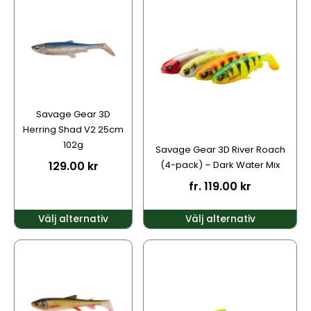
här
här
produkten
produkten
har
har
flera
flera
varianter.
varianter.
De
De
olika
olika
alternativen
alternativen
Savage Gear 3D
kan
kan
Herring Shad V2 25cm
väljas
väljas
102g
Savage Gear 3D River Roach
på
på
129.00
kr
(4-pack) – Dark Water Mix
produktsidan
produktsidan
fr.
119.00
kr
Välj alternativ
Välj alternativ
Den
Den
här
här
produkten
produkten
har
har
flera
flera