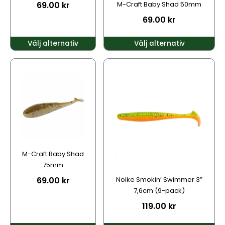
69.00
kr
M-Craft Baby Shad 50mm
på
på
69.00
kr
produktsidan
produktsidan
Välj alternativ
Välj alternativ
Den
Den
här
här
produkten
produkten
har
har
flera
flera
varianter.
varianter.
De
De
olika
olika
alternativen
alternativen
M-Craft Baby Shad
kan
kan
75mm
väljas
väljas
69.00
kr
Noike Smokin’ Swimmer 3”
på
på
7,6cm (9-pack)
produktsidan
produktsidan
119.00
kr