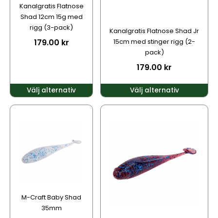
alternativen
alternativen
Kanalgratis Flatnose
kan
kan
Shad 12cm 15g med
väljas
väljas
rigg (3-pack)
Kanalgratis Flatnose Shad Jr
på
på
179.00
kr
15cm med stinger rigg (2-
produktsidan
produktsidan
pack)
179.00
kr
Välj alternativ
Välj alternativ
Den
Den
här
här
produkten
produkten
har
har
flera
flera
varianter.
varianter.
De
De
olika
olika
alternativen
alternativen
M-Craft Baby Shad
kan
kan
35mm
väljas
väljas