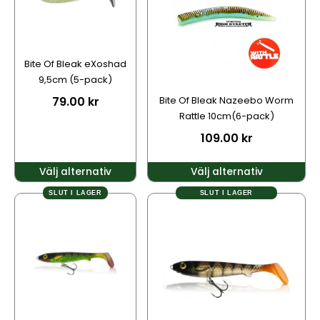
varianter.
varianter.
De
De
olika
olika
alternativen
alternativen
Bite Of Bleak eXoshad
kan
kan
9,5cm (5-pack)
väljas
väljas
79.00
kr
Bite Of Bleak Nazeebo Worm
på
på
Rattle 10cm(6-pack)
produktsidan
produktsidan
109.00
kr
Välj alternativ
Välj alternativ
SLUT I LAGER
SLUT I LAGER
Den
Den
här
här
produkten
produkten
har
har
flera
flera
varianter.
varianter.
De
De
olika
olika