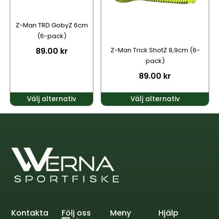
De
De
olika
olika
alternativen
alternativen
Z-Man TRD GobyZ 6cm
kan
kan
(6-pack)
väljas
väljas
89.00
kr
Z-Man Trick ShotZ 8,9cm (6-
på
på
pack)
produktsidan
produktsidan
89.00
kr
Välj alternativ
Välj alternativ
Kontakta
Följ oss
Meny
Hjälp