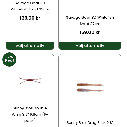
alternativen
alternativen
Savage Gear 3D
kan
kan
Whitefish Shad 23cm
väljas
väljas
139.00
kr
Savage Gear 3D Whitefish
på
på
Shad 27cm
produktsidan
produktsidan
159.00
kr
Välj alternativ
Välj alternativ
17%
Den
Den
Rea!
här
här
produkten
produkten
har
har
flera
flera
varianter.
varianter.
De
De
olika
olika
alternativen
alternativen
Sunny Bros Double
kan
kan
Whip 3.9” 9,9cm (6-
väljas
väljas
pack)
Sunny Bros Drug Stick 2.8”
på
på