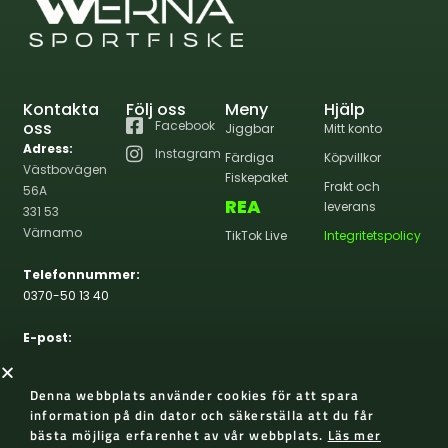
Kontakta
Följ oss
Meny
Hjälp
oss
Facebook
Jiggbar
Mitt konto
Adress:
Instagram
Färdiga
Köpvillkor
Västbovägen
Fiskepaket
Frakt och
56A
REA
leverans
331 53
Värnamo
TikTok Live
Integritetspolicy
Telefonnummer:
0370-50 13 40
E-post:
info@wernasportfiske.se
Denna webbplats använder cookies för att spara
information på din dator och säkerställa att du får
bästa möjliga erfarenhet av vår webbplats.
Läs mer