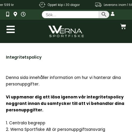
Hoppa
 599 kr
Öppet köp i 30 dagar
Leverans inom 1 till 3
till
Sökknapp
Sök
innehåll
efter:
Var
Integritetspolicy
Denna sida innehåller information om hur vi hanterar dina
personuppgifter.
Vi uppmanar dig att läsa igenom vår integritetspolicy
noggrant innan du samtycker till att vi behandlar dina
personuppgifter.
1. Centrala begrepp
2. Werna Sportfiske AB är personuppgiftsansvarig