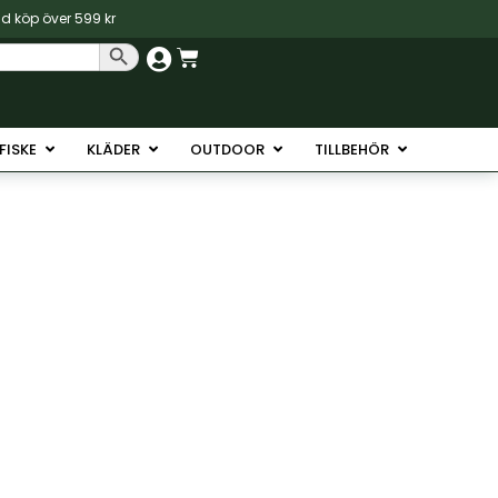
vid köp över 599 kr
Sökknapp
Varukorg
Havsfiske
Öppna Isfiske
Öppna Kläder
Öppna Outdoor
Öppna Tillb
SFISKE
KLÄDER
OUTDOOR
TILLBEHÖR