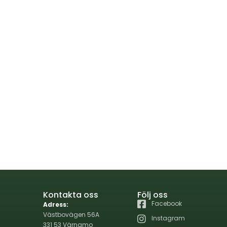
Kontakta oss
Följ oss
Facebook
Adress:
Västbovägen 56A
Instagram
331 53 Värnamo