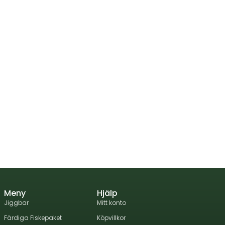
Meny
Hjälp
Jiggbar
Mitt konto
Färdiga Fiskepaket
Köpvillkor