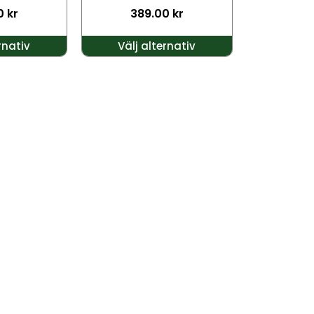
0
kr
389.00
kr
väljas
på
rnativ
Välj alternativ
produktsidan