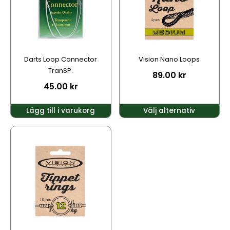
varianter.
De
olika
alternativen
kan
Darts Loop Connector
Vision Nano Loops
väljas
TranSP.
89.00
kr
på
45.00
kr
produktsidan
Lägg till i varukorg
Välj alternativ
Den
här
produkten
har
flera
varianter.
De
olika
alternativen