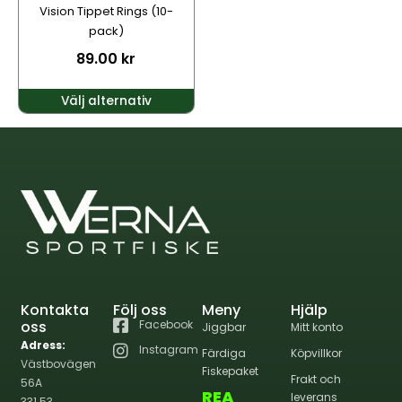
kan
Vision Tippet Rings (10-
väljas
pack)
på
89.00
kr
produktsidan
Välj alternativ
Kontakta
Följ oss
Meny
Hjälp
oss
Facebook
Jiggbar
Mitt konto
Adress:
Instagram
Färdiga
Köpvillkor
Västbovägen
Fiskepaket
Frakt och
56A
REA
leverans
331 53