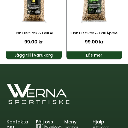
iFish Flis f Rök & Grill AL
iFish Flis f Rök & Grill Äpple
99.00
kr
99.00
kr
Lägg till i varukorg
Läs mer
Kontakta
Följ oss
Meny
Hjälp
oss
Facebook
Jiggbar
Mitt konto