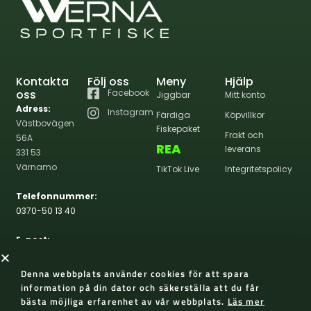
Kontakta
Följ oss
Meny
Hjälp
oss
Facebook
Jiggbar
Mitt konto
Adress:
Instagram
Färdiga
Köpvillkor
Västbovägen
Fiskepaket
Frakt och
56A
REA
leverans
331 53
Värnamo
TikTok Live
Integritetspolicy
Telefonnummer:
0370-50 13 40
E-post:
info@wernasportfiske.se
Denna webbplats använder cookies för att spara
information på din dator och säkerställa att du får
bästa möjliga erfarenhet av vår webbplats.
Läs mer