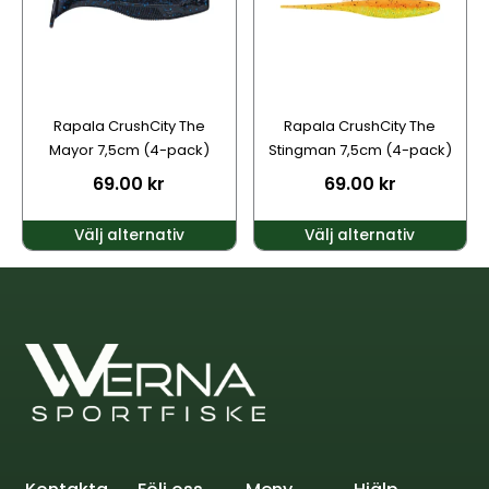
varianter.
varianter.
De
De
olika
olika
alternativen
alternativen
kan
kan
Rapala CrushCity The
Rapala CrushCity The
väljas
väljas
Mayor 7,5cm (4-pack)
Stingman 7,5cm (4-pack)
på
på
69.00
kr
69.00
kr
produktsidan
produktsidan
Välj alternativ
Välj alternativ