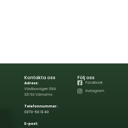
Kontakta oss
Följ oss
Facebook
Adress:
Västbovägen 56A
Instagram
331 53 Värnamo
Telefonnummer:
0370-50 13 40
E-post: