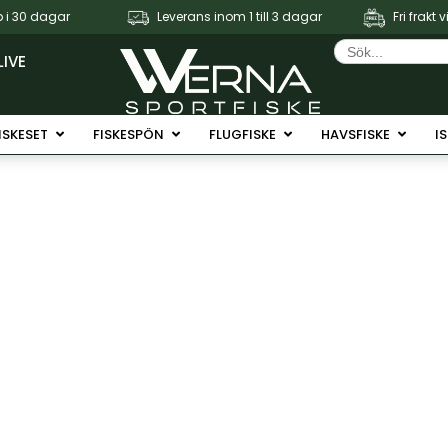
 i 30 dagar
Leverans inom 1 till 3 dagar
Fri frakt 
Sök
efter:
LIVE
Fiskerullar
Öppna Fiskeset
Öppna Fiskespön
Öppna Flugfiske
Öppna 
ISKESET
FISKESPÖN
FLUGFISKE
HAVSFISKE
I