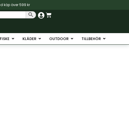
vid köp över 599 kr
Sökknapp
Varukorg
Havsfiske
Öppna Isfiske
Öppna Kläder
Öppna Outdoor
Öppna Tillb
SFISKE
KLÄDER
OUTDOOR
TILLBEHÖR