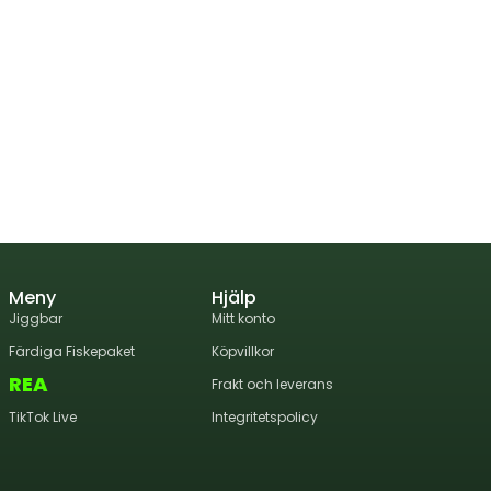
Meny
Hjälp
Jiggbar
Mitt konto
Färdiga Fiskepaket
Köpvillkor
REA
Frakt och leverans
TikTok Live
Integritetspolicy