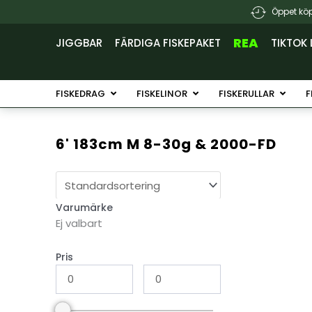
Hoppa
Öppet köp
till
innehåll
REA
JIGGBAR
FÄRDIGA FISKEPAKET
TIKTOK 
Öppna Fiskedrag
Öppna Fiskelinor
Öppna 
FISKEDRAG
FISKELINOR
FISKERULLAR
F
6' 183cm M 8-30g & 2000-FD
Varumärke
Ej valbart
Pris