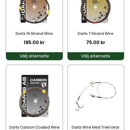
varianter.
varianter.
De
De
olika
olika
alternativen
alternativen
kan
kan
Darts 19 Strand Wire
Darts 7 Strand Wire
väljas
väljas
185.00
kr
75.00
kr
på
på
produktsidan
produktsidan
Välj alternativ
Välj alternativ
Den
Den
här
här
produkten
produkten
har
har
flera
flera
varianter.
varianter.
De
De
olika
olika
alternativen
alternativen
kan
kan
Darts Carbon Coated Wire
Darts Wire Med Trekrokar