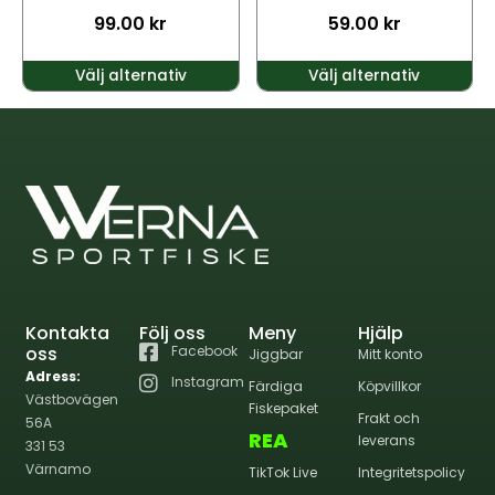
väljas
väljas
99.00
kr
59.00
kr
på
på
produktsidan
produktsidan
Välj alternativ
Välj alternativ
Kontakta
Följ oss
Meny
Hjälp
oss
Facebook
Jiggbar
Mitt konto
Adress:
Instagram
Färdiga
Köpvillkor
Västbovägen
Fiskepaket
Frakt och
56A
REA
leverans
331 53
Värnamo
TikTok Live
Integritetspolicy