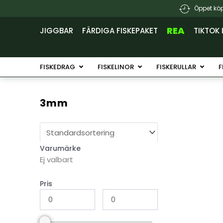
Hoppa
Öppet köp
till
innehåll
REA
JIGGBAR
FÄRDIGA FISKEPAKET
TIKTOK 
Öppna Fiskedrag
Öppna Fiskelinor
Öppna 
FISKEDRAG
FISKELINOR
FISKERULLAR
F
3mm
Varumärke
Ej valbart
Pris