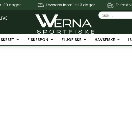
 i 30 dagar
Leverans inom 1 till 3 dagar
Fri frakt 
Sök
efter:
LIVE
Fiskerullar
Öppna Fiskeset
Öppna Fiskespön
Öppna Flugfiske
Öppna 
ISKESET
FISKESPÖN
FLUGFISKE
HAVSFISKE
I