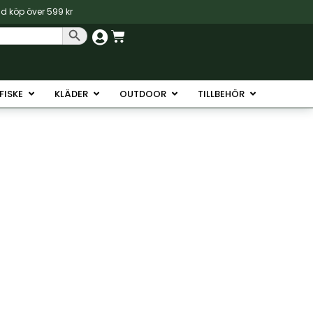
vid köp över 599 kr
Sökknapp
Varukorg
Havsfiske
Öppna Isfiske
Öppna Kläder
Öppna Outdoor
Öppna Tillb
SFISKE
KLÄDER
OUTDOOR
TILLBEHÖR