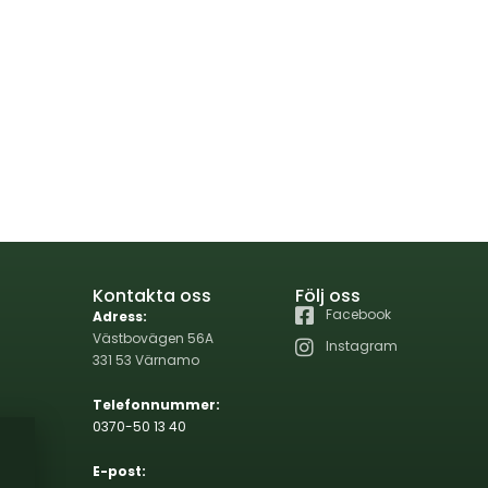
Kontakta oss
Följ oss
Facebook
Adress:
Västbovägen 56A
Instagram
331 53 Värnamo
Telefonnummer:
0370-50 13 40
E-post: