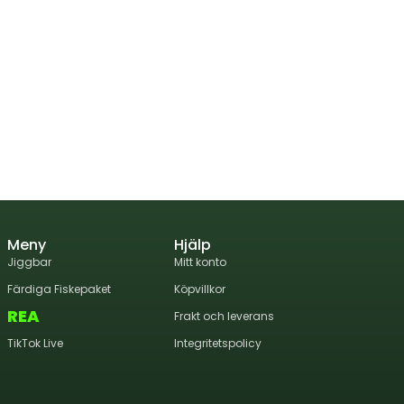
Meny
Hjälp
Jiggbar
Mitt konto
Färdiga Fiskepaket
Köpvillkor
REA
Frakt och leverans
TikTok Live
Integritetspolicy