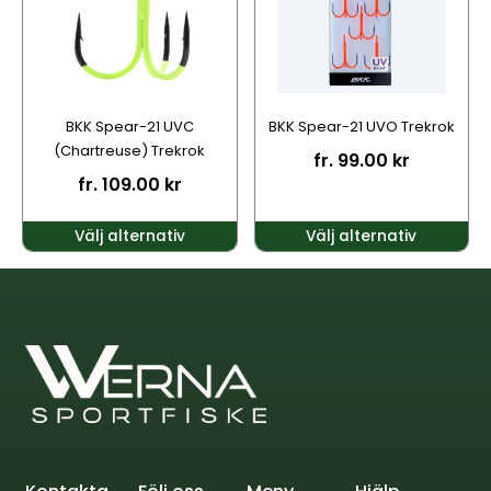
varianter.
varianter.
De
De
olika
olika
alternativen
alternativen
kan
kan
BKK Spear-21 UVC
BKK Spear-21 UVO Trekrok
väljas
väljas
(Chartreuse) Trekrok
fr.
99.00
kr
på
på
fr.
109.00
kr
produktsidan
produktsidan
Välj alternativ
Välj alternativ