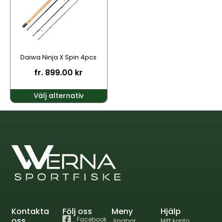
varianter.
De
olika
alternativen
kan
Daiwa Ninja X Spin 4pcs
väljas
fr.
899.00
kr
på
produktsidan
Välj alternativ
Kontakta
Följ oss
Meny
Hjälp
oss
Facebook
Jiggbar
Mitt konto