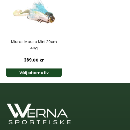
har
flera
varianter.
De
olika
alternativen
kan
Miuras Mouse Mini 20cm
väljas
40g
på
produktsidan
389.00
kr
Välj alternativ