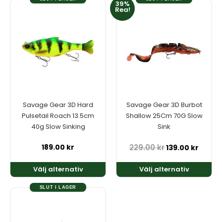
39%
Den
Den
Rea!
här
här
produkten
produkten
har
har
flera
flera
varianter.
varianter.
De
De
olika
olika
alternativen
alternativen
kan
kan
Savage Gear 3D Hard
Savage Gear 3D Burbot
väljas
väljas
Pulsetail Roach 13.5cm
Shallow 25Cm 70G Slow
på
på
40g Slow Sinking
Sink
produktsidan
produktsidan
189.00
kr
229.00
kr
139.00
kr
Välj alternativ
Välj alternativ
SLUT I LAGER
Den
här
produkten