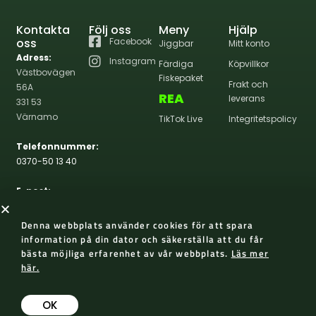
Kontakta
Följ oss
Meny
Hjälp
oss
Facebook
Jiggbar
Mitt konto
Adress:
Instagram
Färdiga
Köpvillkor
Västbovägen
Fiskepaket
Frakt och
56A
REA
leverans
331 53
Värnamo
TikTok Live
Integritetspolicy
Telefonnummer:
0370-50 13 40
E-post:
info@wernasportfiske.se
Denna webbplats använder cookies för att spara
information på din dator och säkerställa att du får
bästa möjliga erfarenhet av vår webbplats.
Läs mer
här.
2026 Werna Sportfiske
Skapad med 😀 av AP Design
OK