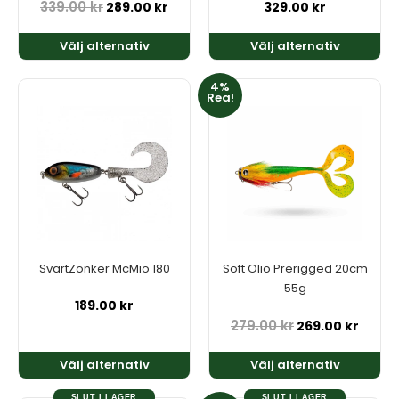
produktsidan
produktsidan
339.00
kr
329.00
kr
289.00
kr
Välj alternativ
Välj alternativ
4%
Den
Den
Rea!
här
här
produkten
produkten
har
har
flera
flera
varianter.
varianter.
De
De
olika
olika
alternativen
alternativen
kan
kan
SvartZonker McMio 180
Soft Olio Prerigged 20cm
väljas
väljas
55g
på
på
189.00
kr
produktsidan
produktsidan
279.00
kr
269.00
kr
Välj alternativ
Välj alternativ
SLUT I LAGER
SLUT I LAGER