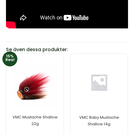
Se även dessa produkter:
15%
Den
Den
Rea!
här
här
produkten
produkten
har
har
flera
flera
varianter.
varianter.
De
De
olika
olika
alternativen
alternativen
kan
kan
VMC Mustache Shallow
VMC Baby Mustache
väljas
väljas
22g
Shallow 14g
på
på