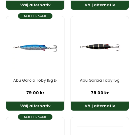
Välj alternativ
Välj alternativ
SLUT I LAGER
Den
Den
här
här
produkten
produkten
har
har
flera
flera
varianter.
varianter.
De
De
olika
olika
alternativen
alternativen
kan
kan
Abu Garcia Toby 15g LF
Abu Garcia Toby 15g
väljas
väljas
på
på
79.00
kr
79.00
kr
produktsidan
produktsidan
Välj alternativ
Välj alternativ
SLUT I LAGER
Den
Den
här
här
produkten
produkten