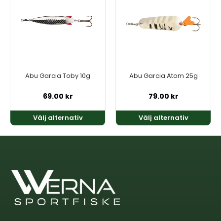
har
har
flera
flera
varianter.
varianter.
De
De
olika
olika
alternativen
alternativen
kan
kan
Abu Garcia Toby 10g
Abu Garcia Atom 25g
väljas
väljas
på
på
69.00
kr
79.00
kr
produktsidan
produktsidan
Välj alternativ
Välj alternativ