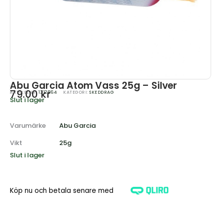
Abu Garcia Atom Vass 25g – Silver
79.00
kr
ARTIKELNR:
1312864
KATEGORI:
SKEDDRAG
Slut i lager
Varumärke
Abu Garcia
Vikt
25g
Slut i lager
Köp nu och betala senare med