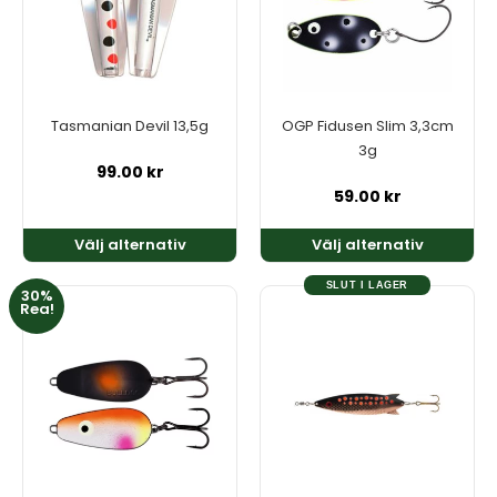
varianter.
varianter.
De
De
olika
olika
alternativen
alternativen
kan
kan
Tasmanian Devil 13,5g
OGP Fidusen Slim 3,3cm
väljas
väljas
3g
på
på
99.00
kr
produktsidan
produktsidan
59.00
kr
Välj alternativ
Välj alternativ
SLUT I LAGER
30%
Den
Den
Rea!
här
här
produkten
produkten
har
har
flera
flera
varianter.
varianter.
De
De
olika
olika
alternativen
alternativen