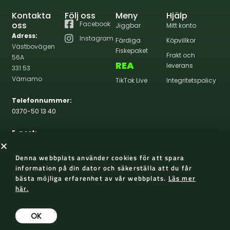
Kontakta
Följ oss
Meny
Hjälp
oss
Facebook
Jiggbar
Mitt konto
Adress:
Instagram
Färdiga
Köpvillkor
Västbovägen
Fiskepaket
Frakt och
56A
REA
leverans
331 53
Värnamo
TikTok Live
Integritetspolicy
Telefonnummer:
0370-50 13 40
E-post:
info@wernasportfiske.se
Denna webbplats använder cookies för att spara
information på din dator och säkerställa att du får
bästa möjliga erfarenhet av vår webbplats.
Läs mer
här.
2026 Werna Sportfiske
Skapad med 😀 av AP Design
OK