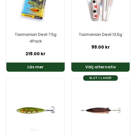
varianter.
De
olika
alternativen
kan
Tasmanian Devil 7.5g
Tasmanian Devil 13,5g
väljas
4Pack
på
99.00
kr
produktsidan
219.00
kr
Läs mer
Välj alternativ
SLUT I LAGER
Den
Den
här
här
produkten
produkten
har
har
flera
flera
varianter.
varianter.
De
De
olika
olika
alternativen
alternativen