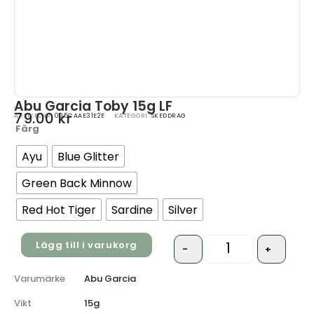
Abu Garcia Toby 15g LF
79.00
kr
ARTIKELNR:
005CAAE31E2E
KATEGORI:
SKEDDRAG
Färg
Quantity
Ayu
Blue Glitter
Green Back Minnow
Red Hot Tiger
Sardine
Silver
Lägg till i varukorg
-
+
Varumärke
Abu Garcia
Vikt
15g