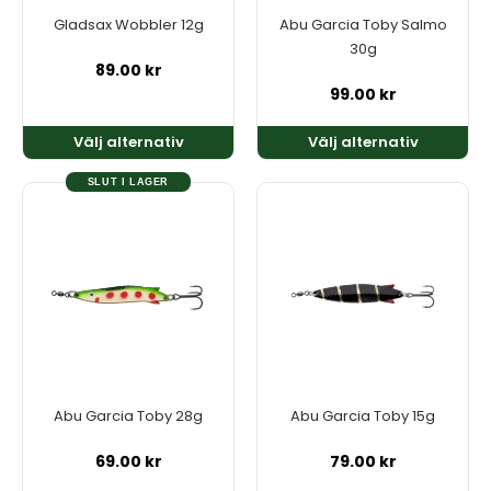
kan
kan
Gladsax Wobbler 12g
Abu Garcia Toby Salmo
väljas
väljas
30g
på
på
89.00
kr
produktsidan
produktsidan
99.00
kr
Välj alternativ
Välj alternativ
SLUT I LAGER
Den
Den
här
här
produkten
produkten
har
har
flera
flera
varianter.
varianter.
De
De
olika
olika
alternativen
alternativen
kan
kan
Abu Garcia Toby 28g
Abu Garcia Toby 15g
väljas
väljas
på
på
69.00
kr
79.00
kr
produktsidan
produktsidan