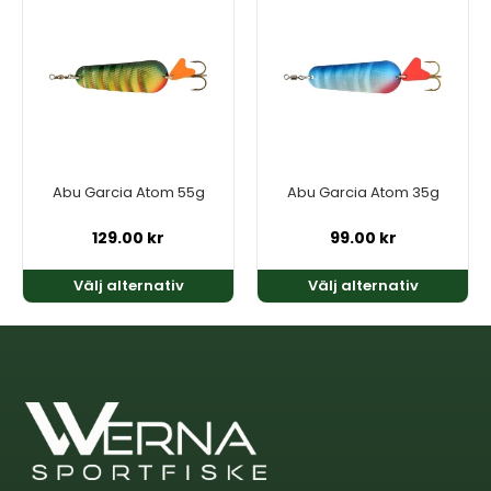
produkten
produkten
har
har
flera
flera
varianter.
varianter.
De
De
olika
olika
alternativen
alternativen
kan
kan
Abu Garcia Atom 55g
Abu Garcia Atom 35g
väljas
väljas
på
på
129.00
kr
99.00
kr
produktsidan
produktsidan
Välj alternativ
Välj alternativ