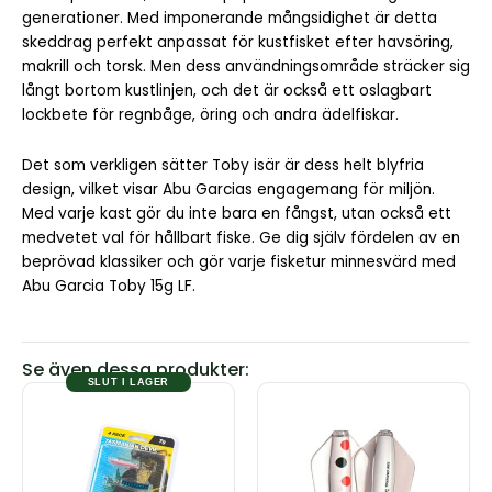
generationer. Med imponerande mångsidighet är detta
skeddrag perfekt anpassat för kustfisket efter havsöring,
makrill och torsk. Men dess användningsområde sträcker sig
långt bortom kustlinjen, och det är också ett oslagbart
lockbete för regnbåge, öring och andra ädelfiskar.
Det som verkligen sätter Toby isär är dess helt blyfria
design, vilket visar Abu Garcias engagemang för miljön.
Med varje kast gör du inte bara en fångst, utan också ett
medvetet val för hållbart fiske. Ge dig själv fördelen av en
beprövad klassiker och gör varje fisketur minnesvärd med
Abu Garcia Toby 15g LF.
Se även dessa produkter:
SLUT I LAGER
Den
här
produkten
har
flera