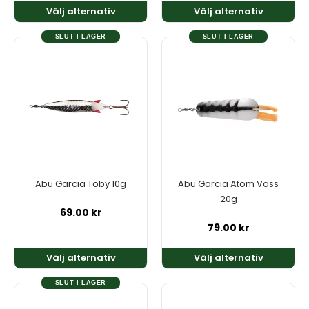
Välj alternativ
Välj alternativ
SLUT I LAGER
SLUT I LAGER
Den
Den
här
här
produkten
produkten
har
har
flera
flera
varianter.
varianter.
De
De
olika
olika
alternativen
alternativen
kan
kan
Abu Garcia Toby 10g
Abu Garcia Atom Vass
väljas
väljas
20g
på
på
69.00
kr
produktsidan
produktsidan
79.00
kr
Välj alternativ
Välj alternativ
SLUT I LAGER
Den
Den
här
här