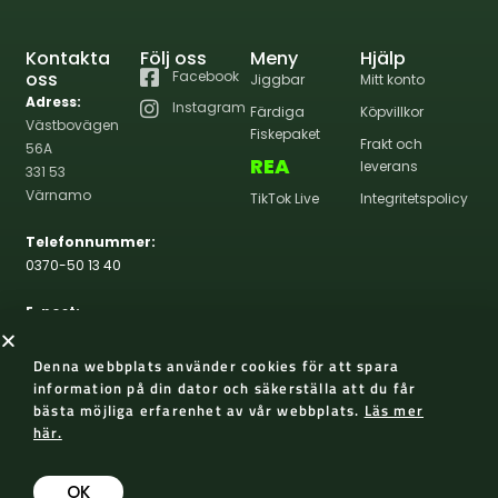
Kontakta
Följ oss
Meny
Hjälp
oss
Facebook
Jiggbar
Mitt konto
Adress:
Instagram
Färdiga
Köpvillkor
Västbovägen
Fiskepaket
Frakt och
56A
REA
leverans
331 53
Värnamo
TikTok Live
Integritetspolicy
Telefonnummer:
0370-50 13 40
E-post:
info@wernasportfiske.se
Denna webbplats använder cookies för att spara
information på din dator och säkerställa att du får
bästa möjliga erfarenhet av vår webbplats.
Läs mer
här.
2026 Werna Sportfiske
Skapad med 😀 av AP Design
OK