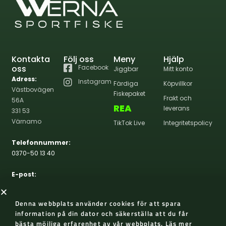
Kontakta
Följ oss
Meny
Hjälp
oss
Facebook
Jiggbar
Mitt konto
Adress:
Instagram
Färdiga
Köpvillkor
Västbovägen
Fiskepaket
Frakt och
56A
REA
leverans
331 53
Värnamo
TikTok Live
Integritetspolicy
Telefonnummer:
0370-50 13 40
E-post:
info@wernasportfiske.se
Denna webbplats använder cookies för att spara
information på din dator och säkerställa att du får
bästa möjliga erfarenhet av vår webbplats.
Läs mer