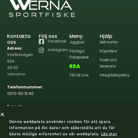
Kontakta
Följ oss
Meny
Hjälp
oss
Facebook
Jiggbar
Mitt konto
Adress:
Instagram
Färdiga
Köpvillkor
Västbovägen
Fiskepaket
Frakt och
56A
REA
leverans
331 53
Värnamo
TikTok Live
Integritetspolicy
Telefonnummer:
0370-50 13 40
E-post:
info@wernasportfiske.se
Denna webbplats använder cookies för att spara
information på din dator och säkerställa att du får
bästa möjliga erfarenhet av vår webbplats.
Läs mer