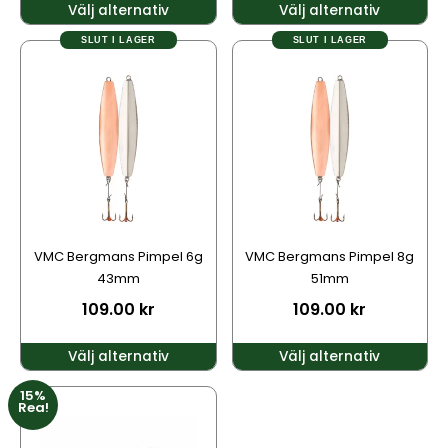
Välj alternativ
Välj alternativ
SLUT I LAGER
SLUT I LAGER
Den
Den
här
här
produkten
produkten
har
har
flera
flera
varianter.
varianter.
De
De
olika
olika
alternativen
alternativen
kan
kan
VMC Bergmans Pimpel 6g
VMC Bergmans Pimpel 8g
väljas
väljas
43mm
51mm
på
på
109.00
kr
109.00
kr
produktsidan
produktsidan
Välj alternativ
Välj alternativ
15%
Den
Rea!
här
produkten