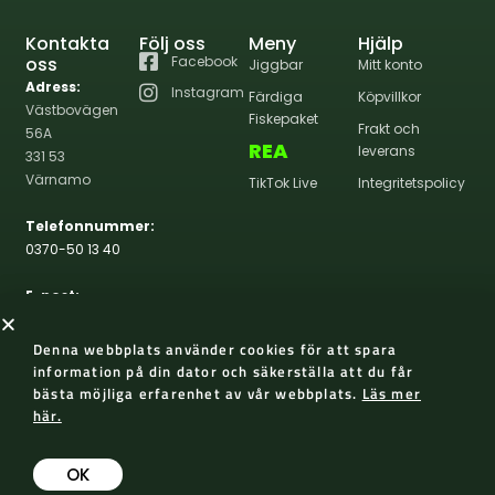
Kontakta
Följ oss
Meny
Hjälp
oss
Facebook
Jiggbar
Mitt konto
Adress:
Instagram
Färdiga
Köpvillkor
Västbovägen
Fiskepaket
Frakt och
56A
REA
leverans
331 53
Värnamo
TikTok Live
Integritetspolicy
Telefonnummer:
0370-50 13 40
E-post:
info@wernasportfiske.se
Denna webbplats använder cookies för att spara
information på din dator och säkerställa att du får
bästa möjliga erfarenhet av vår webbplats.
Läs mer
här.
2026 Werna Sportfiske
Skapad med 😀 av AP Design
OK