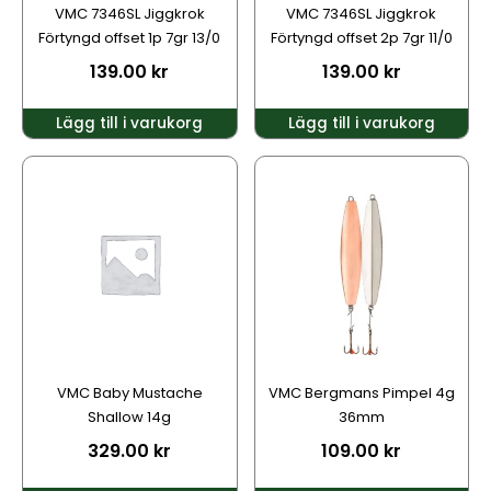
VMC 7346SL Jiggkrok
VMC 7346SL Jiggkrok
Förtyngd offset 1p 7gr 13/0
Förtyngd offset 2p 7gr 11/0
139.00
kr
139.00
kr
Lägg till i varukorg
Lägg till i varukorg
Den
Den
här
här
produkten
produkten
har
har
flera
flera
varianter.
varianter.
De
De
olika
olika
alternativen
alternativen
kan
kan
VMC Bergmans Pimpel 4g
VMC Baby Mustache
väljas
väljas
36mm
Shallow 14g
på
på
109.00
kr
329.00
kr
produktsidan
produktsidan