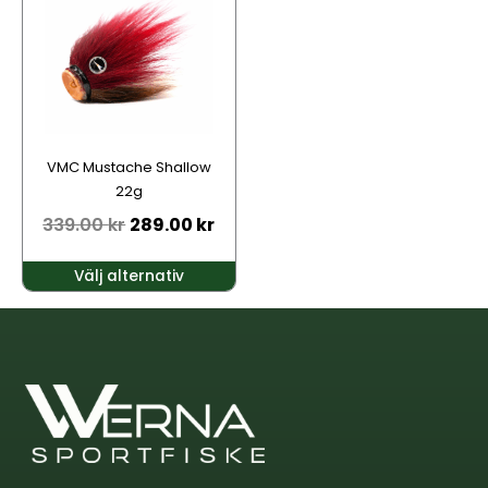
har
flera
varianter.
De
olika
alternativen
kan
VMC Mustache Shallow
väljas
22g
på
339.00
kr
289.00
kr
produktsidan
Välj alternativ