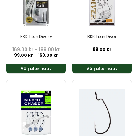
flera
flera
varianter.
varianter.
De
De
olika
olika
alternativen
alternativen
kan
kan
BKK Titan Diver+
BKK Titan Diver
väljas
väljas
på
på
169.00
kr
–
189.00
kr
89.00
kr
99.00
kr
–
169.00
kr
produktsidan
produktsidan
Välj alternativ
Välj alternativ
Den
Den
här
här
produkten
produkten
har
har
flera
flera
varianter.
varianter.
De
De
olika
olika
alternativen
alternativen