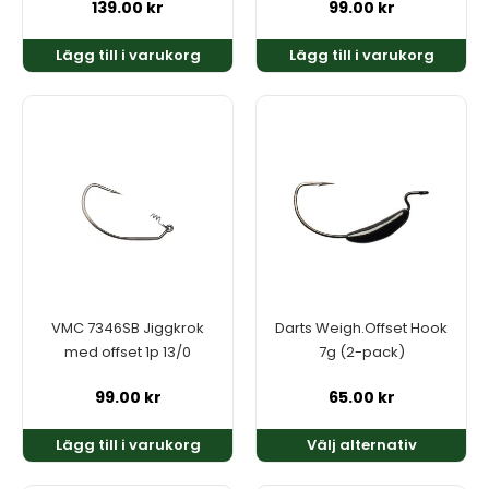
139.00
kr
99.00
kr
Lägg till i varukorg
Lägg till i varukorg
Den
här
produkten
har
flera
varianter.
De
olika
alternativen
kan
VMC 7346SB Jiggkrok
Darts Weigh.Offset Hook
väljas
med offset 1p 13/0
7g (2-pack)
på
produktsidan
99.00
kr
65.00
kr
Lägg till i varukorg
Välj alternativ