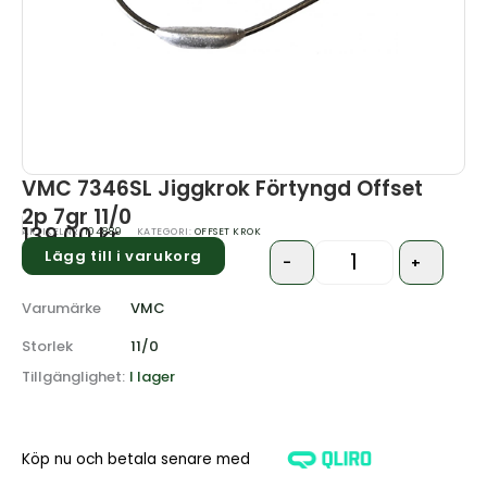
VMC 7346SL Jiggkrok Förtyngd Offset
2p 7gr 11/0
139.00
kr
ARTIKELNR:
104889
KATEGORI:
OFFSET KROK
Lägg till i varukorg
-
+
Quantity
Varumärke
VMC
Storlek
11/0
Tillgänglighet:
I lager
Köp nu och betala senare med