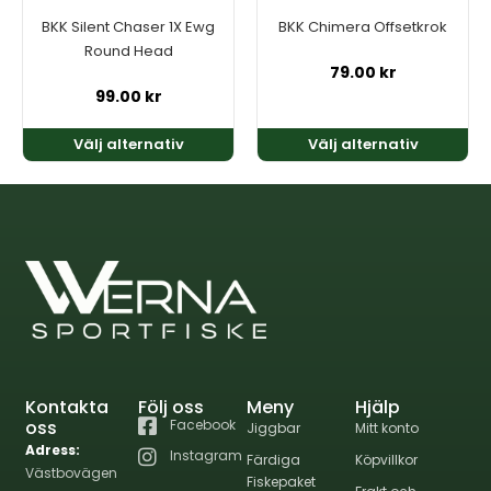
kan
kan
BKK Silent Chaser 1X Ewg
BKK Chimera Offsetkrok
väljas
väljas
Round Head
på
på
79.00
kr
produktsidan
produktsidan
99.00
kr
Välj alternativ
Välj alternativ
Kontakta
Följ oss
Meny
Hjälp
oss
Facebook
Jiggbar
Mitt konto
Adress:
Instagram
Färdiga
Köpvillkor
Västbovägen
Fiskepaket