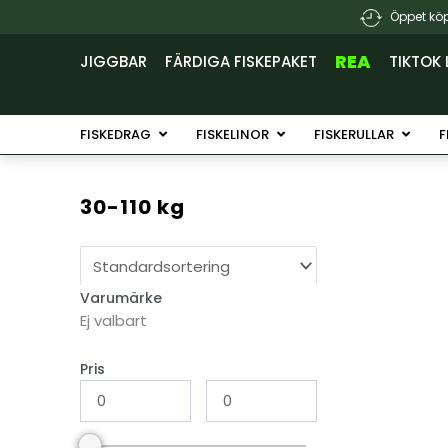
Hoppa
Öppet köp
till
innehåll
REA
JIGGBAR
FÄRDIGA FISKEPAKET
TIKTOK 
Öppna Fiskedrag
Öppna Fiskelinor
Öppna 
FISKEDRAG
FISKELINOR
FISKERULLAR
F
30-110 kg
Varumärke
Ej valbart
Pris