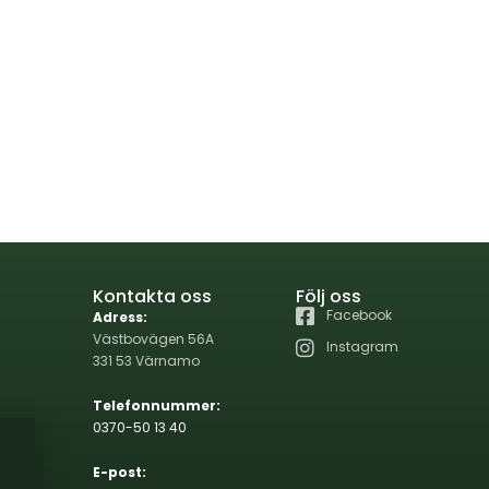
Kontakta oss
Följ oss
Facebook
Adress:
Västbovägen 56A
Instagram
331 53 Värnamo
Telefonnummer:
0370-50 13 40
E-post: