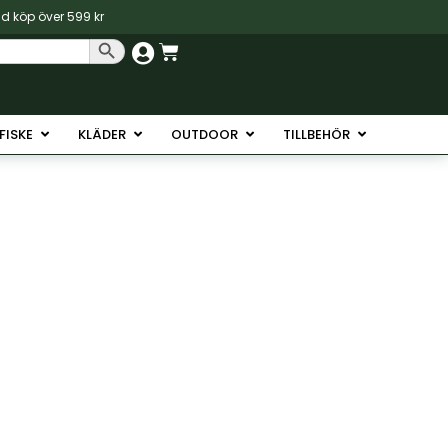
vid köp över 599 kr
Sökknapp
Varukorg
Havsfiske
Öppna Isfiske
Öppna Kläder
Öppna Outdoor
Öppna Tillb
SFISKE
KLÄDER
OUTDOOR
TILLBEHÖR