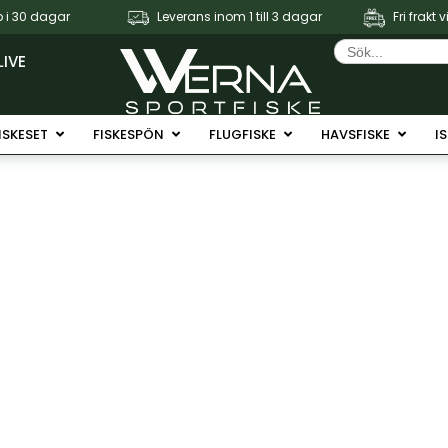
 i 30 dagar
Leverans inom 1 till 3 dagar
Fri frakt 
Sök
efter:
LIVE
Fiskerullar
Öppna Fiskeset
Öppna Fiskespön
Öppna Flugfiske
Öppna 
ISKESET
FISKESPÖN
FLUGFISKE
HAVSFISKE
I