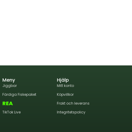
Meny
Hjälp
Jiggbar
Mitt konto
Färdiga Fiskepaket
Köpvillkor
REA
Frakt och leverans
TikTok Live
Integritetspolicy