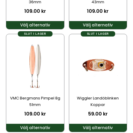
36mm
43mm
på
på
109.00
kr
109.00
kr
produktsidan
produktsidan
Välj alternativ
Välj alternativ
SLUT I LAGER
SLUT I LAGER
Den
Den
här
här
produkten
produkten
har
har
flera
flera
varianter.
varianter.
De
De
olika
olika
alternativen
alternativen
kan
kan
VMC Bergmans Pimpel 8g
Wiggler Landöblinken
väljas
väljas
51mm
Koppar
på
på
109.00
kr
59.00
kr
produktsidan
produktsidan
Välj alternativ
Välj alternativ