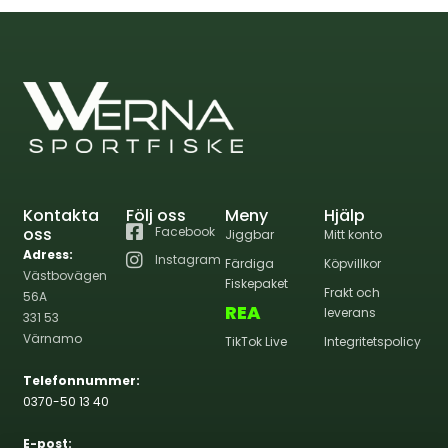
Kontakta
Följ oss
Meny
Hjälp
oss
Facebook
Jiggbar
Mitt konto
Adress:
Instagram
Färdiga
Köpvillkor
Västbovägen
Fiskepaket
Frakt och
56A
REA
leverans
331 53
Värnamo
TikTok Live
Integritetspolicy
Telefonnummer:
0370-50 13 40
E-post: