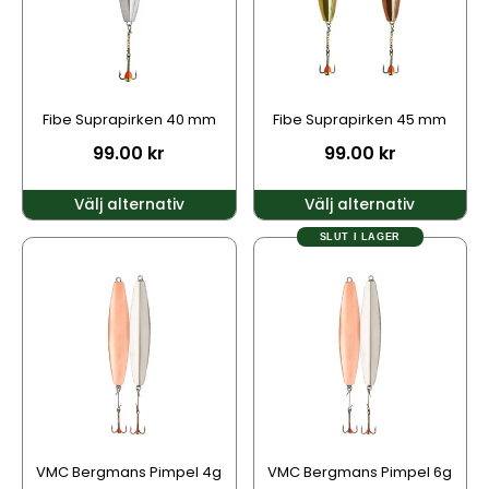
varianter.
varianter.
De
De
olika
olika
alternativen
alternativen
kan
kan
Fibe Suprapirken 40 mm
Fibe Suprapirken 45 mm
väljas
väljas
99.00
kr
99.00
kr
på
på
produktsidan
produktsidan
Välj alternativ
Välj alternativ
SLUT I LAGER
Den
Den
här
här
produkten
produkten
har
har
flera
flera
varianter.
varianter.
De
De
olika
olika
alternativen
alternativen
kan
kan
VMC Bergmans Pimpel 4g
VMC Bergmans Pimpel 6g
väljas
väljas