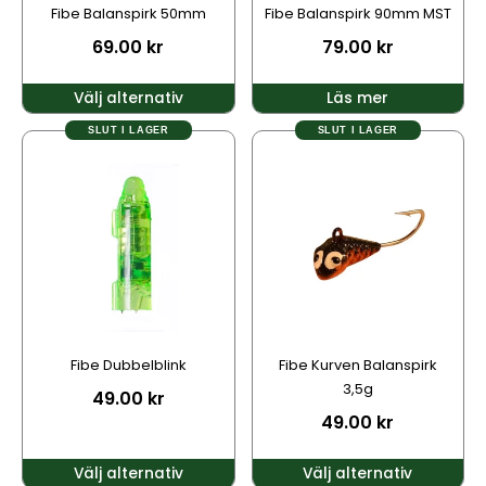
kan
Fibe Balanspirk 50mm
Fibe Balanspirk 90mm MST
väljas
69.00
kr
79.00
kr
på
produktsidan
Välj alternativ
Läs mer
SLUT I LAGER
SLUT I LAGER
Den
Den
här
här
produkten
produkten
har
har
flera
flera
varianter.
varianter.
De
De
olika
olika
alternativen
alternativen
kan
kan
Fibe Dubbelblink
Fibe Kurven Balanspirk
väljas
väljas
3,5g
49.00
kr
på
på
49.00
kr
produktsidan
produktsidan
Välj alternativ
Välj alternativ