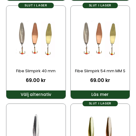
SLUT I LAGER
SLUT I LAGER
Den
här
produkten
har
flera
varianter.
De
olika
alternativen
kan
Fibe Slimpirk 40 mm
Fibe Slimpirk 54 mm MM S
väljas
69.00
kr
69.00
kr
på
produktsidan
Välj alternativ
Läs mer
SLUT I LAGER
Den
Den
här
här
produkten
produkten
har
har
flera
flera