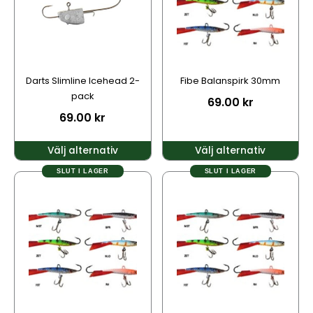
varianter.
varianter.
De
De
olika
olika
alternativen
alternativen
kan
kan
Darts Slimline Icehead 2-
Fibe Balanspirk 30mm
väljas
väljas
pack
69.00
kr
på
på
69.00
kr
produktsidan
produktsidan
Välj alternativ
Välj alternativ
SLUT I LAGER
SLUT I LAGER
Den
här
produkten
har
flera
varianter.
De
olika
alternativen