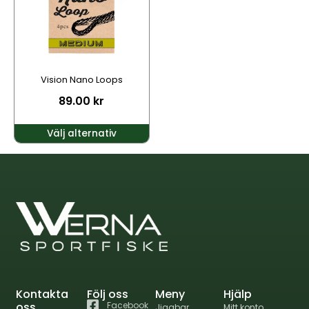
varianter.
De
olika
alternativen
kan
Vision Nano Loops
väljas
89.00
kr
på
produktsidan
Välj alternativ
Kontakta
Följ oss
Meny
Hjälp
oss
Facebook
Jiggbar
Mitt konto