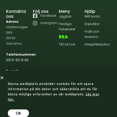
Kontakta
Följ oss
Meny
Hjälp
oss
Facebook
Jiggbar
Mitt konto
Adress:
Instagram
Färdiga
Köpvillkor
Västbovägen
Fiskepaket
Frakt och
56A
REA
leverans
331 53
Värnamo
TikTok Live
Integritetspolicy
Telefonnummer:
0370-50 13 40
E-post:
info@wernasportfiske.se
Denna webbplats använder cookies för att spara
information på din dator och säkerställa att du får
bästa möjliga erfarenhet av vår webbplats.
Läs mer
här.
2026 Werna Sportfiske
Skapad med 😀 av AP Design
OK