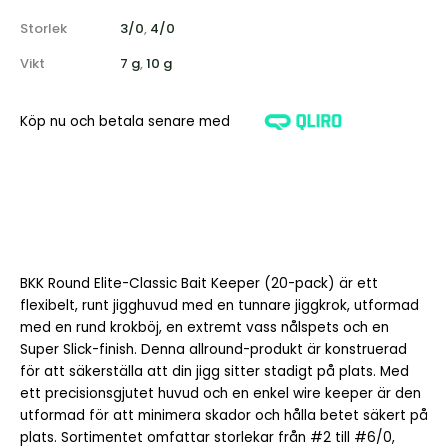
Storlek
3/0
,
4/0
Vikt
7 g
,
10 g
Köp nu och betala senare med
BKK Round Elite-Classic Bait Keeper (20-pack) är ett
flexibelt, runt jigghuvud med en tunnare jiggkrok, utformad
med en rund krokböj, en extremt vass nålspets och en
Super Slick-finish. Denna allround-produkt är konstruerad
för att säkerställa att din jigg sitter stadigt på plats. Med
ett precisionsgjutet huvud och en enkel wire keeper är den
utformad för att minimera skador och hålla betet säkert på
plats. Sortimentet omfattar storlekar från #2 till #6/0,