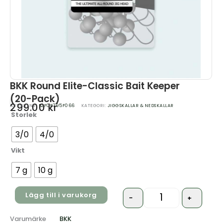
BKK Round Elite-Classic Bait Keeper
(20-Pack)
299.00
kr
ARTIKELNR:
B2F0B795F066
KATEGORI:
JIGGSKALLAR & NEDSKALLAR
Storlek
Quantity
3/0
4/0
Vikt
7 g
10 g
Lägg till i varukorg
-
+
Varumärke
BKK