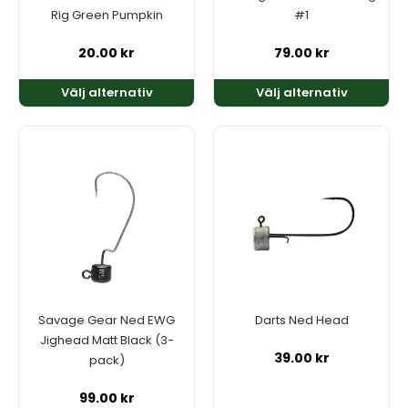
väljas
väljas
Rig Green Pumpkin
#1
på
på
produktsidan
produktsidan
20.00
kr
79.00
kr
Välj alternativ
Välj alternativ
Den
Den
här
här
produkten
produkten
har
har
flera
flera
varianter.
varianter.
De
De
olika
olika
alternativen
alternativen
kan
kan
Savage Gear Ned EWG
Darts Ned Head
väljas
väljas
Jighead Matt Black (3-
på
på
39.00
kr
pack)
produktsidan
produktsidan
99.00
kr