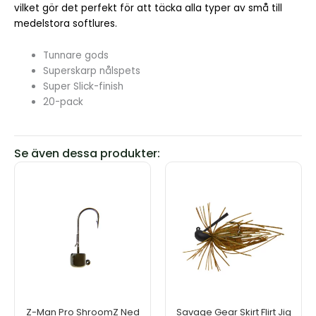
vilket gör det perfekt för att täcka alla typer av små till
medelstora softlures.
Tunnare gods
Superskarp nålspets
Super Slick-finish
20-pack
Se även dessa produkter:
Den
Den
här
här
produkten
produkten
har
har
flera
flera
varianter.
varianter.
De
De
olika
olika
alternativen
alternativen
kan
kan
Z-Man Pro ShroomZ Ned
Savage Gear Skirt Flirt Jig