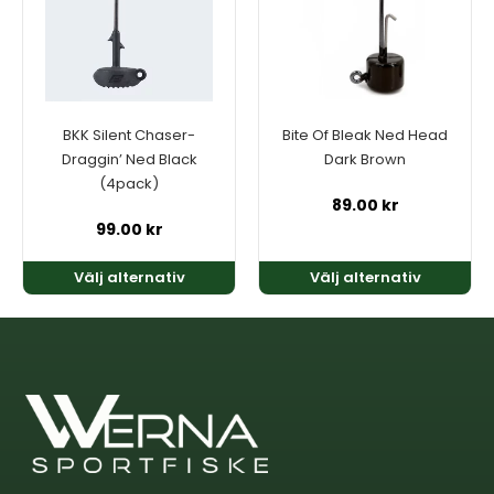
flera
flera
varianter.
varianter.
De
De
olika
olika
alternativen
alternativen
kan
kan
BKK Silent Chaser-
Bite Of Bleak Ned Head
väljas
väljas
Draggin’ Ned Black
Dark Brown
på
på
(4pack)
produktsidan
produktsidan
89.00
kr
99.00
kr
Välj alternativ
Välj alternativ