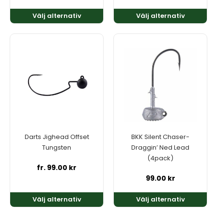
Välj alternativ
Välj alternativ
Den
Den
här
här
produkten
produkten
har
har
flera
flera
varianter.
varianter.
De
De
olika
olika
alternativen
alternativen
kan
kan
Darts Jighead Offset
BKK Silent Chaser-
väljas
väljas
Tungsten
Draggin’ Ned Lead
på
på
(4pack)
produktsidan
produktsidan
fr.
99.00
kr
99.00
kr
Välj alternativ
Välj alternativ