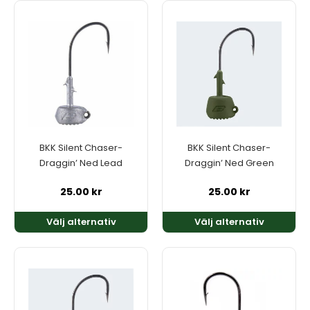
Den
Den
här
här
produkten
produkten
har
har
flera
flera
varianter.
varianter.
De
De
olika
olika
alternativen
alternativen
kan
kan
BKK Silent Chaser-
BKK Silent Chaser-
väljas
väljas
Draggin’ Ned Lead
Draggin’ Ned Green
på
på
produktsidan
produktsidan
25.00
kr
25.00
kr
Välj alternativ
Välj alternativ
Den
Den
här
här
produkten
produkten
har
har