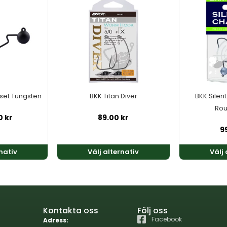
här
här
produkten
produkten
har
har
flera
flera
varianter.
varianter.
De
De
olika
olika
alternativen
alternativen
fset Tungsten
BKK Titan Diver
BKK Silen
kan
kan
Rou
väljas
väljas
0
kr
89.00
kr
på
på
9
produktsidan
produktsida
rnativ
Välj alternativ
Välj 
Kontakta oss
Följ oss
Facebook
Adress: