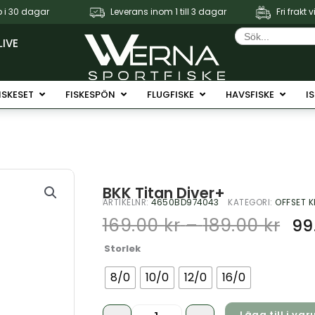
 i 30 dagar
Leverans inom 1 till 3 dagar
Fri frakt 
Sök
efter:
LIVE
Fiskerullar
Öppna Fiskeset
Öppna Fiskespön
Öppna Flugfiske
Öppna 
ISKESET
FISKESPÖN
FLUGFISKE
HAVSFISKE
I
BKK Titan Diver+
ARTIKELNR:
4650BD974043
KATEGORI:
OFFSET 
Pris
169.00
kr
–
189.00
kr
99
169.
Quantity
Storlek
till
189.
8/0
10/0
12/0
16/0
Lägg till i va