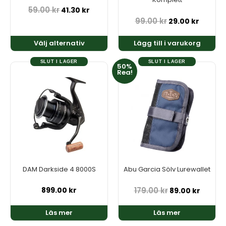
på
59.00
kr
41.30
kr
produktsidan
99.00
kr
29.00
kr
Välj alternativ
Lägg till i varukorg
SLUT I LAGER
SLUT I LAGER
Det
Det
50%
Rea!
ursprungliga
nuvar
priset
priset
var:
är:
179.00 kr.
89.00 k
DAM Darkside 4 8000S
Abu Garcia Sölv Lurewallet
899.00
kr
179.00
kr
89.00
kr
Läs mer
Läs mer