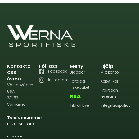
Kontakta
Följ oss
Meny
Hjälp
oss
Facebook
Jiggbar
Mitt konto
Adress:
Instagram
Färdiga
Köpvillkor
Västbovägen
Fiskepaket
Frakt och
56A
REA
leverans
331 53
Värnamo
TikTok Live
Integritetspolicy
Telefonnummer:
0370-50 13 40
E-post: