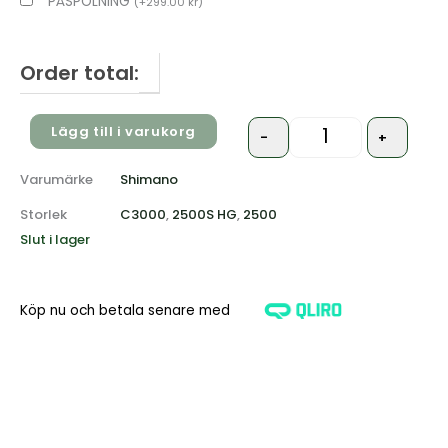
PÅSPOLNING
(
+
299.00
kr
)
Order total:
Lägg till i varukorg
-
+
Varumärke
Shimano
Storlek
C3000
,
2500S HG
,
2500
Slut i lager
Köp nu och betala senare med