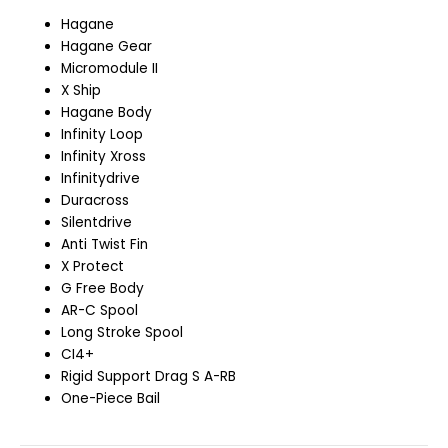
Hagane
Hagane Gear
Micromodule II
X Ship
Hagane Body
Infinity Loop
Infinity Xross
Infinitydrive
Duracross
Silentdrive
Anti Twist Fin
X Protect
G Free Body
AR-C Spool
Long Stroke Spool
CI4+
Rigid Support Drag S A-RB
One-Piece Bail