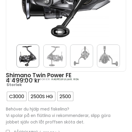
Shimano Twin Power FE
4 499.00
kr
ARTIKELNR:
N/A
KATEGORIER:
HASPELRULLAR
,
REA
Storlek
Quantity
C3000
2500S HG
2500
Behöver du hjälp med fiskelina?
Vi spolar på en flätlina vi rekommenderar, slipp göra
jobbet själv och låt proffsen sköta det.