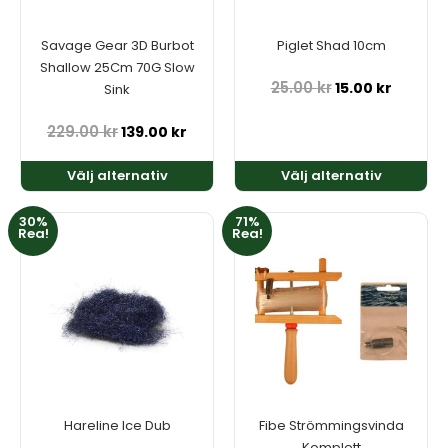
alternativen
alternativen
kan
kan
Savage Gear 3D Burbot
Piglet Shad 10cm
väljas
väljas
Shallow 25Cm 70G Slow
på
på
25.00
kr
15.00
kr
Sink
produktsidan
produktsidan
229.00
kr
139.00
kr
Välj alternativ
Välj alternativ
Det
Det
30%
71%
Den
Rea!
Rea!
ursprungliga
nuvar
här
priset
priset
produkten
var:
är:
har
99.00 kr.
29.00 k
flera
varianter.
De
olika
alternativen
kan
Hareline Ice Dub
Fibe Strömmingsvinda
väljas
Komplett