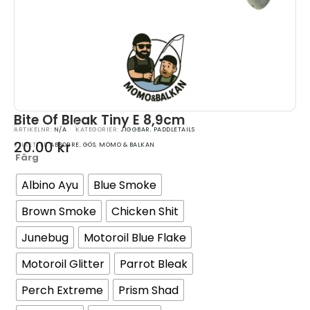
Bite Of Bleak Tiny E 8,9cm
ARTIKELNR:
N/A
KATEGORIER:
JIGGBAR
,
PADDLETAILS
20.00
kr
ETIKETTER
ABBORRE
,
GÖS
,
MOMO & BALKAN
Färg
Quantity
Albino Ayu
Blue Smoke
Brown Smoke
Chicken Shit
Junebug
Motoroil Blue Flake
Motoroil Glitter
Parrot Bleak
Perch Extreme
Prism Shad