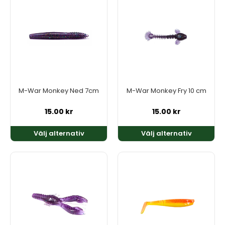
produkten
produkten
har
har
flera
flera
varianter.
varianter.
De
De
olika
olika
alternativen
alternativen
kan
kan
M-War Monkey Ned 7cm
M-War Monkey Fry 10 cm
väljas
väljas
på
på
15.00
kr
15.00
kr
produktsidan
produktsidan
Välj alternativ
Välj alternativ
Den
Den
här
här
produkten
produkten
har
har
flera
flera
varianter.
varianter.
De
De