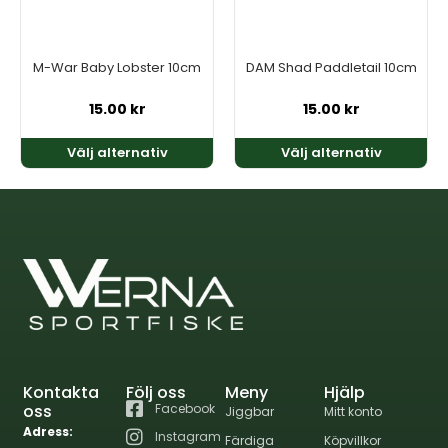
olika
olika
alternativen
alternativen
kan
kan
M-War Baby Lobster 10cm
DAM Shad Paddletail 10cm
väljas
väljas
på
på
15.00
kr
15.00
kr
produktsidan
produktsidan
Välj alternativ
Välj alternativ
Kontakta
Följ oss
Meny
Hjälp
oss
Facebook
Jiggbar
Mitt konto
Adress:
Instagram
Färdiga
Köpvillkor