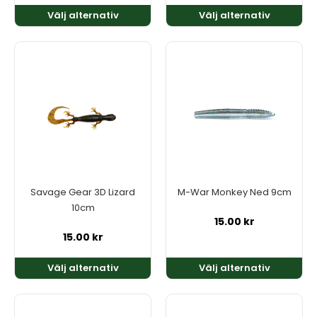
Välj alternativ
Välj alternativ
Den
Den
här
här
produkten
produkten
har
har
flera
flera
varianter.
varianter.
De
De
olika
olika
alternativen
alternativen
kan
kan
Savage Gear 3D Lizard
M-War Monkey Ned 9cm
väljas
väljas
10cm
på
på
15.00
kr
produktsidan
produktsidan
15.00
kr
Välj alternativ
Välj alternativ
Den
Den
här
här