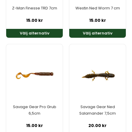
alternativen
alternativen
kan
kan
Z-Man Finesse TRD 7cm
Westin Ned Worm 7 cm
väljas
väljas
på
på
15.00
kr
15.00
kr
produktsidan
produktsidan
Välj alternativ
Välj alternativ
Den
Den
här
här
produkten
produkten
har
har
flera
flera
varianter.
varianter.
De
De
olika
olika
alternativen
alternativen
kan
kan
Savage Gear Pro Grub
Savage Gear Ned
väljas
väljas
6,5cm
Salamander 7,5cm
på
på
produktsidan
produktsidan
15.00
kr
20.00
kr