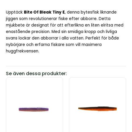
Upptäck
Bite Of Bleak Tiny E
, denna bytesfisk liknande
jiggen som revolutionerar fiske efter abborre. Detta
mjukbete är designat för att efterlikna en liten elritsa med
enastående precision. Med sin smidiga kropp och livliga
svans lockar den abborrar i alla vatten. Perfekt för både
nybörjare och erfarna fiskare som vill maximera
huggfrekvensen.
Se även dessa produkter:
Den
Den
här
här
produkten
produkten
har
har
flera
flera
varianter.
varianter.
De
De
olika
olika