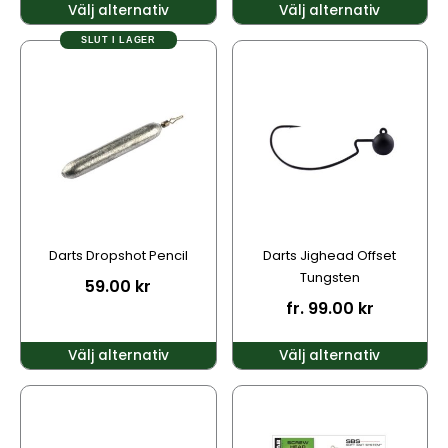
Välj alternativ
Välj alternativ
SLUT I LAGER
Den
Den
här
här
produkten
produkten
har
har
flera
flera
varianter.
varianter.
De
De
olika
olika
alternativen
alternativen
kan
kan
Darts Dropshot Pencil
Darts Jighead Offset
väljas
väljas
Tungsten
59.00
kr
på
på
fr.
99.00
kr
produktsidan
produktsidan
Välj alternativ
Välj alternativ
Den
Den
här
här
produkten
produkten