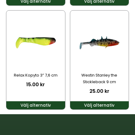
Välj alternativ
Välj alternativ
Den
Den
här
här
produkten
produkten
har
har
flera
flera
varianter.
varianter.
De
De
olika
olika
alternativen
alternativen
kan
kan
Relax Kopyto 3” 7,6 cm
Westin Stanley the
väljas
väljas
Stickleback 9 cm
15.00
kr
på
på
25.00
kr
produktsidan
produktsidan
Välj alternativ
Välj alternativ