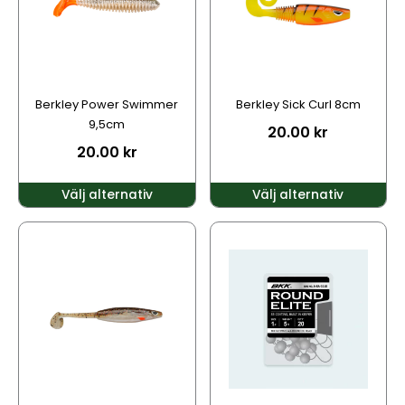
varianter.
varianter.
De
De
olika
olika
alternativen
alternativen
kan
kan
Berkley Power Swimmer
Berkley Sick Curl 8cm
väljas
väljas
9,5cm
20.00
kr
på
på
20.00
kr
produktsidan
produktsidan
Välj alternativ
Välj alternativ
Den
Den
här
här
produkten
produkten
har
har
flera
flera
varianter.
varianter.
De
De
olika
olika
alternativen
alternativen