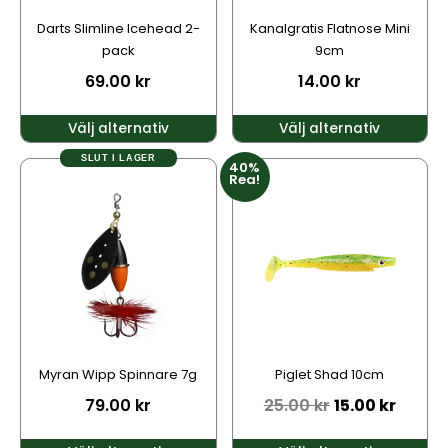
kan
kan
Darts Slimline Icehead 2-
Kanalgratis Flatnose Mini
väljas
väljas
pack
9cm
på
på
69.00
kr
14.00
kr
produktsidan
produktsidan
Välj alternativ
Välj alternativ
SLUT I LAGER
40%
Den
Den
Rea!
här
här
produkten
produkten
har
har
flera
flera
varianter.
varianter.
De
De
olika
olika
alternativen
alternativen
kan
kan
Myran Wipp Spinnare 7g
Piglet Shad 10cm
väljas
väljas
79.00
kr
25.00
kr
15.00
kr
på
på
produktsidan
produktsidan