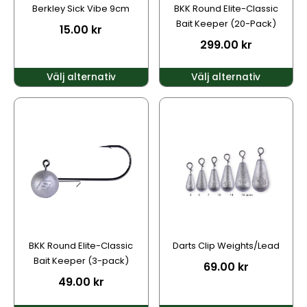
kan
kan
Berkley Sick Vibe 9cm
BKK Round Elite-Classic
väljas
väljas
Bait Keeper (20-Pack)
15.00
kr
på
på
299.00
kr
produktsidan
produktsidan
Välj alternativ
Välj alternativ
Den
Den
här
här
produkten
produkten
har
har
flera
flera
varianter.
varianter.
De
De
olika
olika
alternativen
alternativen
kan
kan
BKK Round Elite-Classic
Darts Clip Weights/Lead
väljas
väljas
Bait Keeper (3-pack)
69.00
kr
på
på
49.00
kr
produktsidan
produktsidan