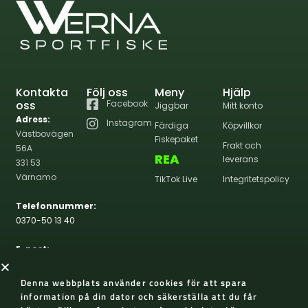
Kontakta
Följ oss
Meny
Hjälp
oss
Facebook
Jiggbar
Mitt konto
Adress:
Instagram
Färdiga
Köpvillkor
Västbovägen
Fiskepaket
Frakt och
56A
REA
leverans
331 53
Värnamo
TikTok Live
Integritetspolicy
Telefonnummer:
0370-50 13 40
E-post:
info@wernasportfiske.se
Denna webbplats använder cookies för att spara
information på din dator och säkerställa att du får