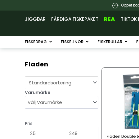
Hoppa
Öppet köp
till
innehåll
REA
JIGGBAR
FÄRDIGA FISKEPAKET
TIKTOK 
Öppna Fiskedrag
Öppna Fiskelinor
Öppna 
FISKEDRAG
FISKELINOR
FISKERULLAR
F
Fladen
Den
här
produkten
Varumärke
har
flera
varianter.
De
olika
Pris
alternativen
Fladen Double ta
kan