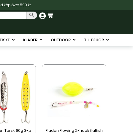
vid köp över 599 kr
Sökknapp
Varukorg
Havsfiske
Öppna Isfiske
Öppna Kläder
Öppna Outdoor
Öppna Tillb
SFISKE
KLÄDER
OUTDOOR
TILLBEHÖR
Den
här
produkten
har
flera
varianter.
De
olika
alternativen
en Torsk 60g 3-p
Fladen Flowing 2-hook flatfish
kan