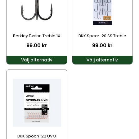
varianter.
varianter.
De
De
olika
olika
alternativen
alternativen
kan
kan
Berkley Fusion Treble 1X
BKK Spear-20 SS Treble
väljas
väljas
99.00
kr
99.00
kr
på
på
produktsidan
produktsidan
Välj alternativ
Välj alternativ
Den
här
produkten
har
flera
varianter.
De
olika
alternativen
kan
BKK Spoon-22 UVO