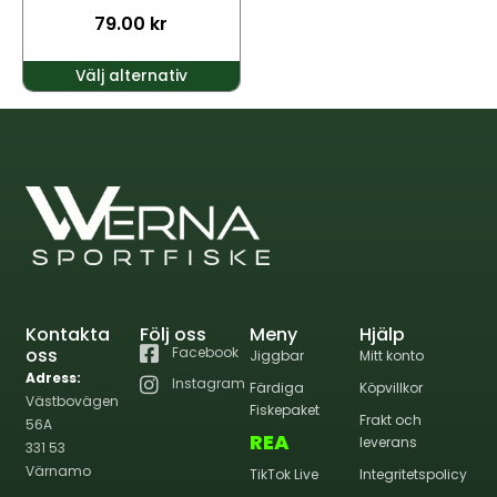
väljas
79.00
kr
på
produktsidan
Välj alternativ
Kontakta
Följ oss
Meny
Hjälp
oss
Facebook
Jiggbar
Mitt konto
Adress:
Instagram
Färdiga
Köpvillkor
Västbovägen
Fiskepaket
Frakt och
56A
REA
leverans
331 53
Värnamo
TikTok Live
Integritetspolicy