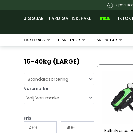
Hoppa
Öppet köp
till
innehåll
REA
JIGGBAR
FÄRDIGA FISKEPAKET
TIKTOK 
Öppna Fiskedrag
Öppna Fiskelinor
Öppna 
FISKEDRAG
FISKELINOR
FISKERULLAR
F
15-40kg (LARGE)
Den
här
produkten
Varumärke
har
flera
varianter.
De
olika
Pris
alternativen
Baltic Mascot 
kan