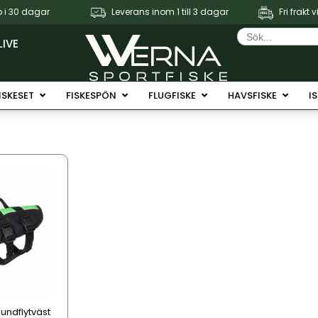
 i 30 dagar
Leverans inom 1 till 3 dagar
Fri frakt 
Sök
efter:
LIVE
Fiskerullar
Öppna Fiskeset
Öppna Fiskespön
Öppna Flugfiske
Öppna 
ISKESET
FISKESPÖN
FLUGFISKE
HAVSFISKE
I
Hundflytväst