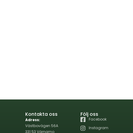
Kontakta oss
Följ oss
Facebook
Adress:
Västbovägen 56A
Instagram
331 53 Värnamo