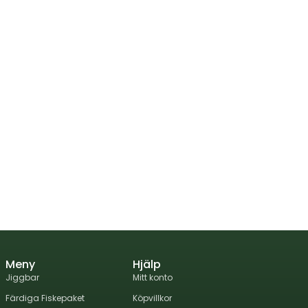
Meny
Hjälp
Jiggbar
Mitt konto
Färdiga Fiskepaket
Köpvillkor