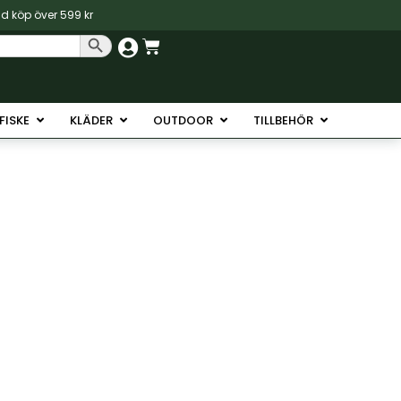
vid köp över 599 kr
Sökknapp
Varukorg
Havsfiske
Öppna Isfiske
Öppna Kläder
Öppna Outdoor
Öppna Tillb
SFISKE
KLÄDER
OUTDOOR
TILLBEHÖR