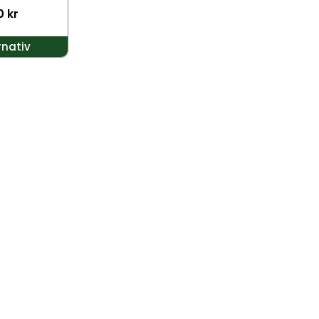
0
kr
rnativ