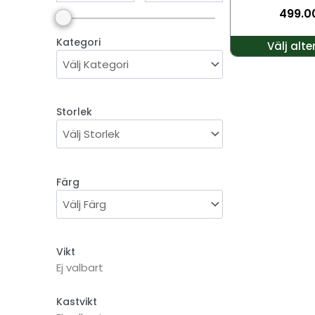
499.0
väljas
på
Kategori
Välj alte
produktsidan
Storlek
Färg
Vikt
Ej valbart
Kastvikt