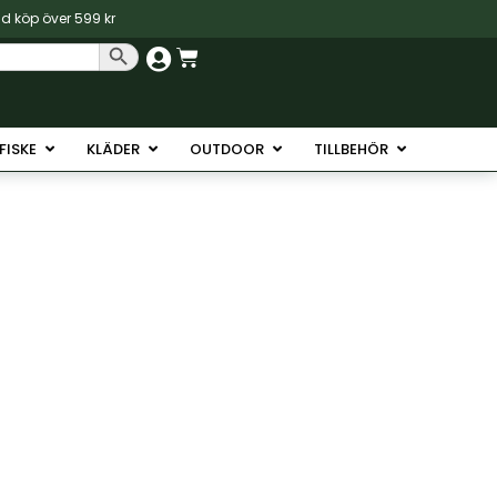
vid köp över 599 kr
Sökknapp
Varukorg
Havsfiske
Öppna Isfiske
Öppna Kläder
Öppna Outdoor
Öppna Tillb
SFISKE
KLÄDER
OUTDOOR
TILLBEHÖR