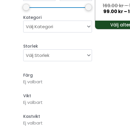
169.00
kr
–
väljas
99.00
kr
–
på
Kategori
produktsidan
Välj alte
Storlek
Färg
Ej valbart
Vikt
Ej valbart
Kastvikt
Ej valbart