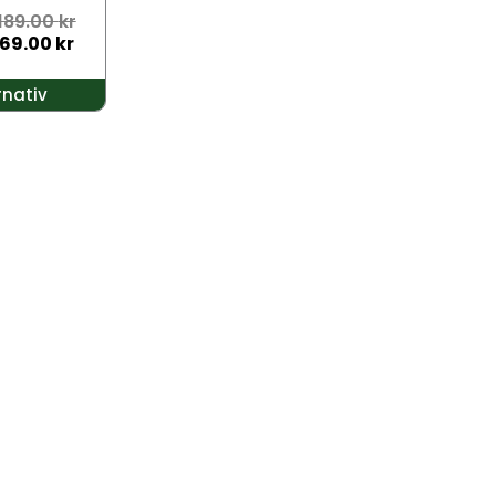
189.00
kr
169.00
kr
rnativ