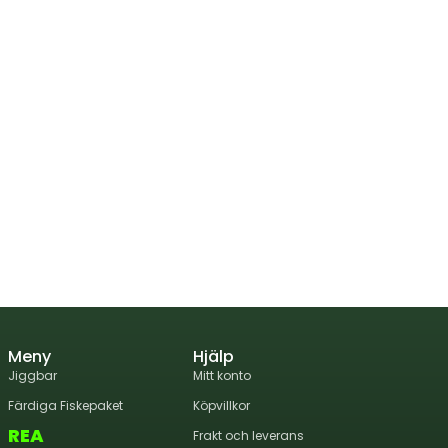
Meny
Hjälp
Jiggbar
Mitt konto
Färdiga Fiskepaket
Köpvillkor
REA
Frakt och leverans