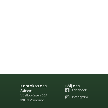
Kontakta oss
Följ oss
Facebook
Adress:
Västbovägen 56A
Instagram
331 53 Värnamo