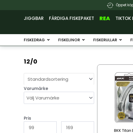
Hoppa
Öppet köp
till
innehåll
REA
JIGGBAR
FÄRDIGA FISKEPAKET
TIKTOK 
Öppna Fiskedrag
Öppna Fiskelinor
Öppna 
FISKEDRAG
FISKELINOR
FISKERULLAR
F
12/0
Den
här
produkten
Varumärke
har
flera
varianter.
De
olika
Pris
alternativen
BKK Titan
kan