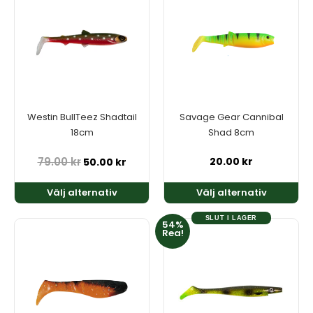
produkten
produkten
har
har
flera
flera
varianter.
varianter.
De
De
olika
olika
alternativen
alternativen
kan
kan
Westin BullTeez Shadtail
Savage Gear Cannibal
väljas
väljas
18cm
Shad 8cm
på
på
produktsidan
produktsidan
79.00
kr
20.00
kr
50.00
kr
Välj alternativ
Välj alternativ
SLUT I LAGER
54%
Den
Den
Rea!
här
här
produkten
produkten
har
har
flera
flera
varianter.
varianter.