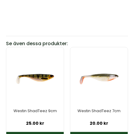
Se även dessa produkter:
Den
Den
här
här
produkten
produkten
har
har
flera
flera
varianter.
varianter.
De
De
olika
olika
alternativen
alternativen
kan
kan
Westin ShadTeez 9cm
Westin ShadTeez 7cm
väljas
väljas
på
på
25.00
kr
20.00
kr
produktsidan
produktsidan