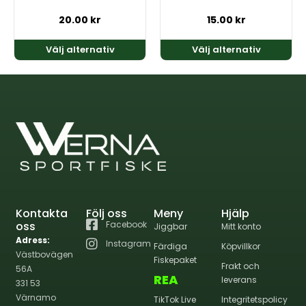
på
på
produktsidan
produktsidan
20.00
kr
15.00
kr
Välj alternativ
Välj alternativ
Kontakta
Följ oss
Meny
Hjälp
oss
Facebook
Jiggbar
Mitt konto
Adress:
Instagram
Färdiga
Köpvillkor
Västbovägen
Fiskepaket
Frakt och
56A
REA
leverans
331 53
Värnamo
TikTok Live
Integritetspolicy