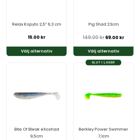
De
De
olika
olika
alternativen
alternativen
kan
kan
Relax Kopyto 2,5” 6,3 cm
Pig Shad 23cm
väljas
väljas
på
på
15.00
kr
149.00
kr
69.00
kr
produktsidan
produktsidan
Välj alternativ
Välj alternativ
SLUT I LAGER
Den
Den
här
här
produkten
produkten
har
har
flera
flera
varianter.
varianter.
De
De
olika
olika
alternativen
alternativen
kan
kan
Bite Of Bleak eXoshad
Berkley Power Swimmer
väljas
väljas
9,5cm
7,1cm