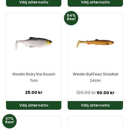
Välj alternativ
Välj alternativ
54%
Den
Den
Rea!
här
här
produkten
produkten
har
har
flera
flera
varianter.
varianter.
De
De
olika
olika
alternativen
alternativen
kan
kan
Westin Ricky the Roach
Westin BullTeez Shadtail
väljas
väljas
7cm
24cm
på
på
produktsidan
produktsidan
25.00
kr
109.00
kr
50.00
kr
Välj alternativ
Välj alternativ
37%
Den
Den
Rea!
här
här