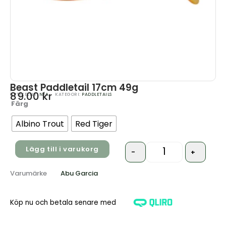
Beast Paddletail 17cm 49g
89.00
kr
ARTIKELNR:
N/A
KATEGORI:
PADDLETAILS
Färg
Quantity
Albino Trout
Red Tiger
Lägg till i varukorg
-
+
Varumärke
Abu Garcia
Köp nu och betala senare med