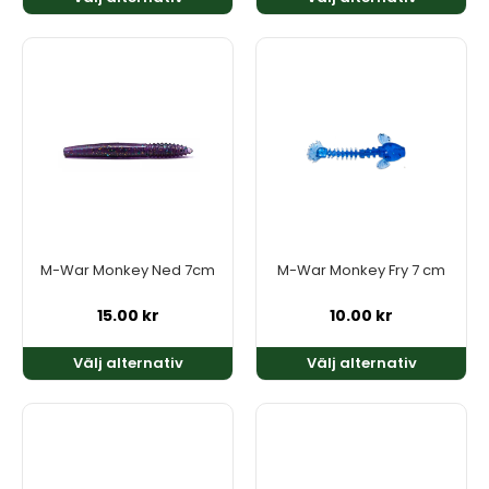
Den
Den
här
här
produkten
produkten
har
har
flera
flera
varianter.
varianter.
De
De
olika
olika
alternativen
alternativen
kan
kan
M-War Monkey Ned 7cm
M-War Monkey Fry 7 cm
väljas
väljas
på
på
15.00
kr
10.00
kr
produktsidan
produktsidan
Välj alternativ
Välj alternativ
Den
Den
här
här
produkten
produkten
har
har