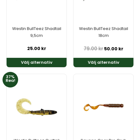
De
De
olika
olika
alternativen
alternativen
kan
kan
Westin BullTeez Shadtail
Westin BullTeez Shadtail
väljas
väljas
9,5cm
18cm
på
på
produktsidan
produktsidan
25.00
kr
79.00
kr
50.00
kr
Välj alternativ
Välj alternativ
37%
Den
Den
Rea!
här
här
produkten
produkten
har
har
flera
flera
varianter.
varianter.
De
De
olika
olika
alternativen
alternativen
kan
kan