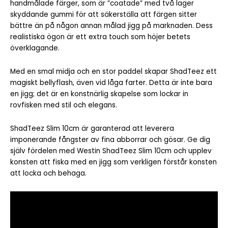
handmålade färger, som är ”coatade” med två lager
skyddande gummi för att säkerställa att färgen sitter
bättre än på någon annan målad jigg på marknaden. Dess
realistiska ögon är ett extra touch som höjer betets
överklagande.
Med en smal midja och en stor paddel skapar ShadTeez ett
magiskt bellyflash, även vid låga farter. Detta är inte bara
en jigg; det är en konstnärlig skapelse som lockar in
rovfisken med stil och elegans.
ShadTeez Slim 10cm är garanterad att leverera
imponerande fångster av fina abborrar och gösar. Ge dig
själv fördelen med Westin ShadTeez Slim 10cm och upplev
konsten att fiska med en jigg som verkligen förstår konsten
att locka och behaga.