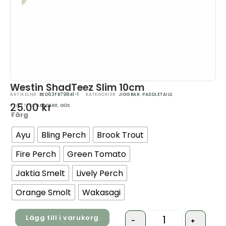
Westin ShadTeez Slim 10cm
ARTIKELNR:
BED63FB79841-1
KATEGORIER:
JIGGBAR
,
PADDLETAILS
25.00
kr
ETIKETTER
ABBORRE
,
GÖS
Färg
Quantity
Ayu
Bling Perch
Brook Trout
Fire Perch
Green Tomato
Jaktia Smelt
Lively Perch
Orange Smolt
Wakasagi
Lägg till i varukorg
-
+