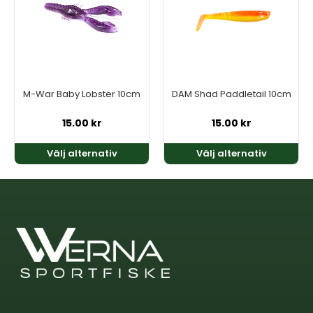
flera
flera
varianter.
varianter.
De
De
olika
olika
alternativen
alternativen
kan
kan
M-War Baby Lobster 10cm
DAM Shad Paddletail 10cm
väljas
väljas
på
på
15.00
kr
15.00
kr
produktsidan
produktsidan
Välj alternativ
Välj alternativ