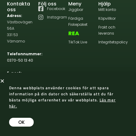
Kontakta
Följ oss
Meny
Hjälp
oss
Facebook
Jiggbar
Mitt konto
Adress:
Instagram
Färdiga
Köpvillkor
Västbovägen
Fiskepaket
Frakt och
56A
REA
leverans
331 53
Värnamo
TikTok Live
Integritetspolicy
Telefonnummer:
0370-50 13 40
E-post:
info@wernasportfiske.se
Denna webbplats använder cookies för att spara
information på din dator och säkerställa att du får
bästa möjliga erfarenhet av vår webbplats.
Läs mer
här.
2026 Werna Sportfiske
Skapad med 😀 av AP Design
OK