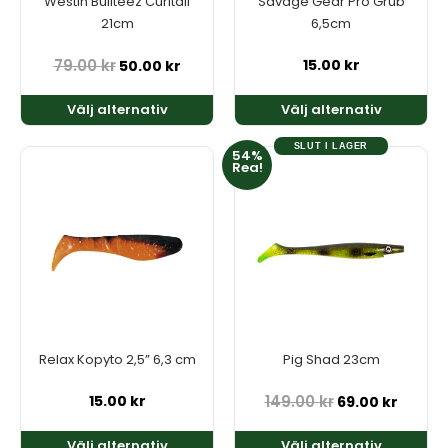
Westin Bullteez Curltail
Savage Gear Pro Grub
väljas
väljas
21cm
6,5cm
på
på
produktsidan
produktsidan
79.00
kr
15.00
kr
50.00
kr
Välj alternativ
Välj alternativ
SLUT I LAGER
54%
Den
Den
Rea!
här
här
produkten
produkten
har
har
flera
flera
varianter.
varianter.
De
De
olika
olika
alternativen
alternativen
kan
kan
Relax Kopyto 2,5” 6,3 cm
Pig Shad 23cm
väljas
väljas
på
på
15.00
kr
149.00
kr
69.00
kr
produktsidan
produktsidan
Välj alternativ
Välj alternativ