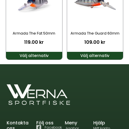
varianter.
varianter.
De
De
olika
olika
alternativen
alternativen
kan
kan
Armada The Fat 50mm
Armada The Guard 60mm
väljas
väljas
119.00
kr
109.00
kr
på
på
produktsidan
produktsidan
Välj alternativ
Välj alternativ
Kontakta
Följ oss
Meny
Hjälp
oss
Facebook
Jiggbar
Mitt konto