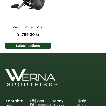
varianter.
De
olika
alternativen
kan
Okuma Classic CLX
väljas
fr.
799.00
kr
på
produktsidan
Select options
Kontakta
Följ oss
Meny
Hjälp
oss
Facebook
Jiggbar
Mitt konto