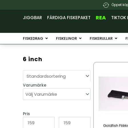
Hoppa
Öppet köp
till
innehåll
REA
JIGGBAR
FÄRDIGA FISKEPAKET
TIKTOK 
Öppna Fiskedrag
Öppna Fiskelinor
Öppna 
FISKEDRAG
FISKELINOR
FISKERULLAR
F
6 inch
Varumärke
Pris
Goldfish Filék