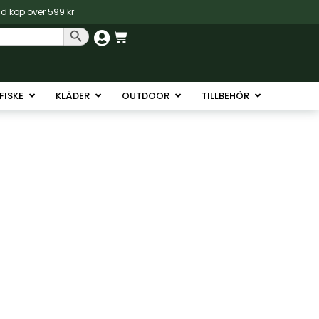
vid köp över 599 kr
Sökknapp
Varukorg
Havsfiske
Öppna Isfiske
Öppna Kläder
Öppna Outdoor
Öppna Tillb
SFISKE
KLÄDER
OUTDOOR
TILLBEHÖR