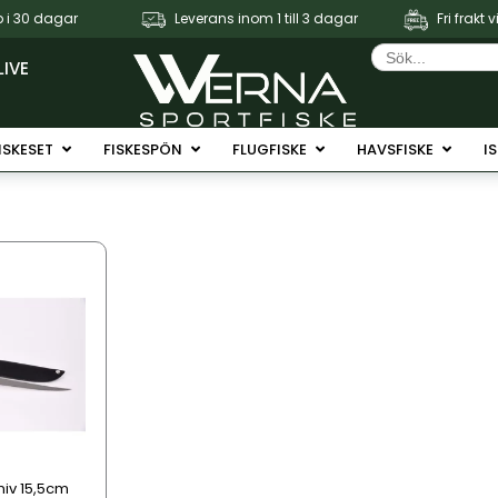
 i 30 dagar
Leverans inom 1 till 3 dagar
Fri frakt 
Sök
efter:
LIVE
Fiskerullar
Öppna Fiskeset
Öppna Fiskespön
Öppna Flugfiske
Öppna 
ISKESET
FISKESPÖN
FLUGFISKE
HAVSFISKE
I
niv 15,5cm