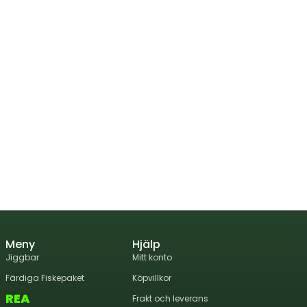
Meny
Hjälp
Jiggbar
Mitt konto
Färdiga Fiskepaket
Köpvillkor
REA
Frakt och leverans