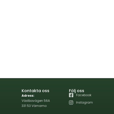
Kontakta oss
Följ oss
Facebook
Adress:
Västbovägen 56A
Instagram
331 53 Värnamo