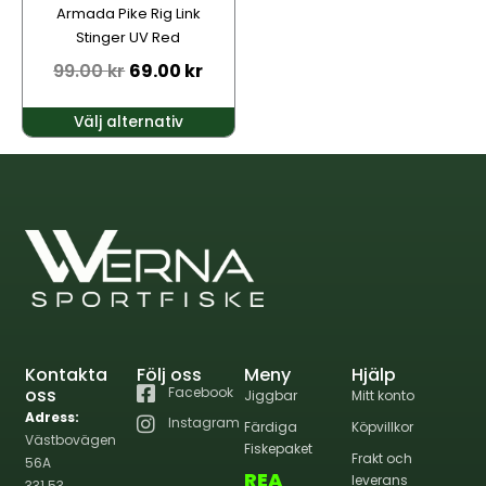
kan
Armada Pike Rig Link
väljas
Stinger UV Red
på
99.00
kr
69.00
kr
produktsidan
Välj alternativ
Kontakta
Följ oss
Meny
Hjälp
oss
Facebook
Jiggbar
Mitt konto
Adress:
Instagram
Färdiga
Köpvillkor
Västbovägen
Fiskepaket
Frakt och
56A
REA
leverans
331 53