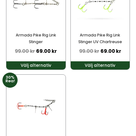
varianter.
varianter.
De
De
olika
olika
alternativen
alternativen
kan
kan
Armada Pike Rig Link
Armada Pike Rig Link
väljas
väljas
Stinger
Stinger UV Chartreuse
på
på
99.00
kr
69.00
kr
99.00
kr
69.00
kr
produktsidan
produktsidan
Välj alternativ
Välj alternativ
30%
Den
Rea!
här
produkten
har
flera
varianter.
De
olika
alternativen