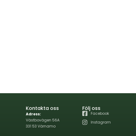
Kontakta oss
Följ oss
Facebook
Adress:
Västbovägen 56A
Instagram
331 53 Värnamo