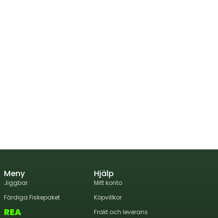
Meny
Hjälp
Jiggbar
Mitt konto
Färdiga Fiskepaket
Köpvillkor
REA
Frakt och leverans