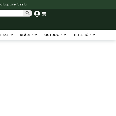
vid köp över 599 kr
Sökknapp
Varukorg
Havsfiske
Öppna Isfiske
Öppna Kläder
Öppna Outdoor
Öppna Tillb
SFISKE
KLÄDER
OUTDOOR
TILLBEHÖR