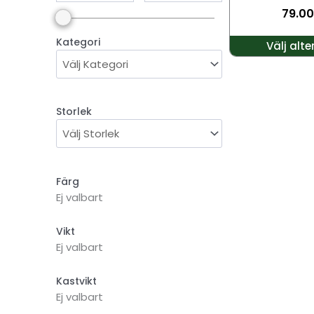
79.0
väljas
på
Kategori
Välj alte
produktsidan
Storlek
Färg
Ej valbart
Vikt
Ej valbart
Kastvikt
Ej valbart