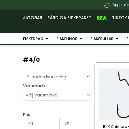
Hoppa
Öppet köp
till
innehåll
REA
JIGGBAR
FÄRDIGA FISKEPAKET
TIKTOK 
Öppna Fiskedrag
Öppna Fiskelinor
Öppna 
FISKEDRAG
FISKELINOR
FISKERULLAR
F
#4/0
Den
här
produkten
Varumärke
har
flera
varianter.
De
olika
Pris
alternativen
BKK Chimera 
kan