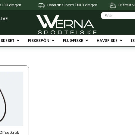
 i 30 dagar
Leverans inom 1 till 3 dagar
Fri frakt 
Sök
efter:
LIVE
Fiskerullar
Öppna Fiskeset
Öppna Fiskespön
Öppna Flugfiske
Öppna 
ISKESET
FISKESPÖN
FLUGFISKE
HAVSFISKE
I
Offsetkrok