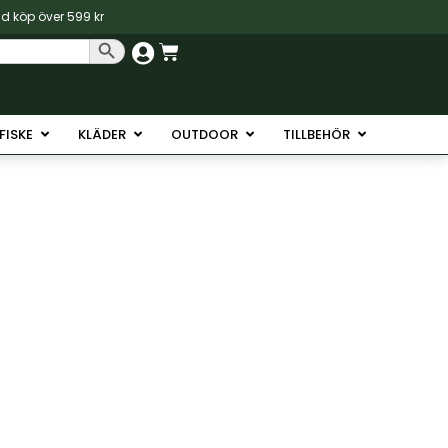
vid köp över 599 kr
Sökknapp
Varukorg
Havsfiske
Öppna Isfiske
Öppna Kläder
Öppna Outdoor
Öppna Tillb
SFISKE
KLÄDER
OUTDOOR
TILLBEHÖR