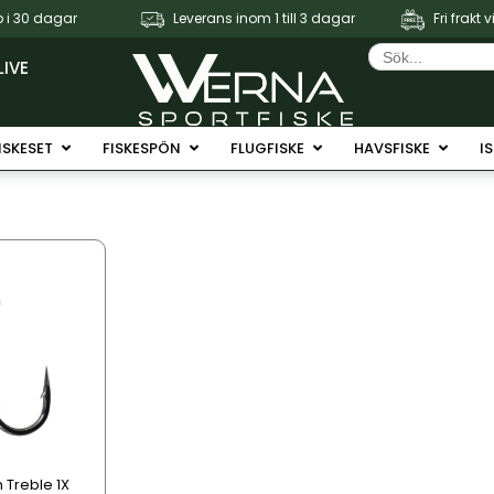
 i 30 dagar
Leverans inom 1 till 3 dagar
Fri frakt 
Sök
efter:
LIVE
Fiskerullar
Öppna Fiskeset
Öppna Fiskespön
Öppna Flugfiske
Öppna 
ISKESET
FISKESPÖN
FLUGFISKE
HAVSFISKE
I
 Treble 1X