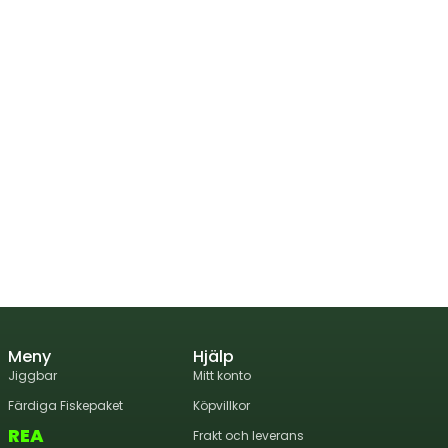
Meny
Hjälp
Jiggbar
Mitt konto
Färdiga Fiskepaket
Köpvillkor
REA
Frakt och leverans