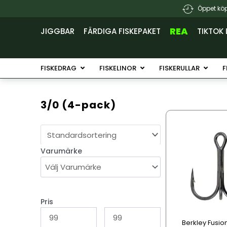
Hoppa
Öppet köp
till
innehåll
REA
JIGGBAR
FÄRDIGA FISKEPAKET
TIKTOK 
Öppna Fiskedrag
Öppna Fiskelinor
Öppna 
FISKEDRAG
FISKELINOR
FISKERULLAR
F
3/0 (4-pack)
Den
här
produkten
Varumärke
har
flera
varianter.
De
olika
Pris
alternativen
Berkley Fusion
kan