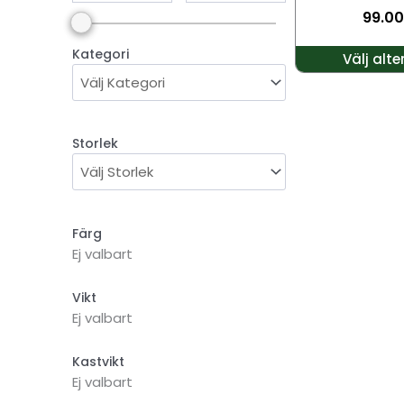
99.0
väljas
på
Kategori
Välj alte
produktsidan
Storlek
Färg
Ej valbart
Vikt
Ej valbart
Kastvikt
Ej valbart