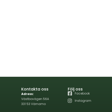
Kontakta oss
Följ oss
Facebook
Adress:
Västbovägen 56A
Instagram
331 53 Värnamo