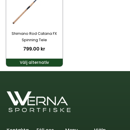
varianter.
De
olika
alternativen
kan
Shimano Rod Catana FX
väljas
Spinning Tele
på
799.00
kr
produktsidan
Välj alternativ