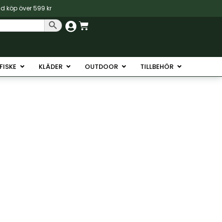
vid köp över 599 kr
Sökknapp
Varukorg
Havsfiske
Öppna Isfiske
Öppna Kläder
Öppna Outdoor
Öppna Tillb
SFISKE
KLÄDER
OUTDOOR
TILLBEHÖR