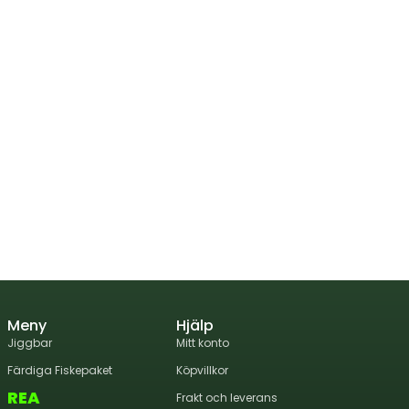
Meny
Hjälp
Jiggbar
Mitt konto
Färdiga Fiskepaket
Köpvillkor
REA
Frakt och leverans