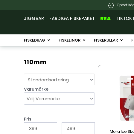
Hoppa
Öppet köp
till
innehåll
REA
JIGGBAR
FÄRDIGA FISKEPAKET
TIKTOK 
Öppna Fiskedrag
Öppna Fiskelinor
Öppna 
FISKEDRAG
FISKELINOR
FISKERULLAR
F
110mm
Den
här
produkten
Varumärke
har
flera
varianter.
De
olika
Pris
alternativen
Mora Ice Skä
kan