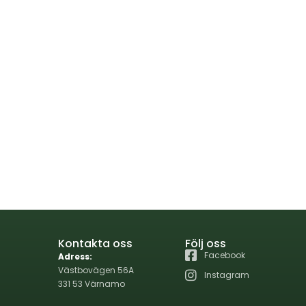
Kontakta oss
Följ oss
Facebook
Adress:
Västbovägen 56A
Instagram
331 53 Värnamo