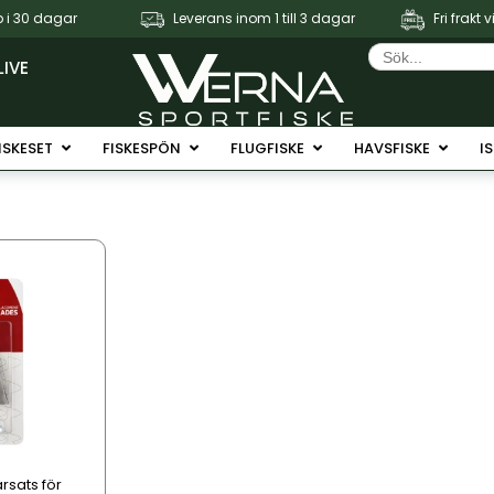
 i 30 dagar
Leverans inom 1 till 3 dagar
Fri frakt 
Sök
efter:
LIVE
Fiskerullar
Öppna Fiskeset
Öppna Fiskespön
Öppna Flugfiske
Öppna 
ISKESET
FISKESPÖN
FLUGFISKE
HAVSFISKE
I
rsats för