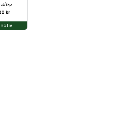
rct/Exp
.00
kr
rnativ