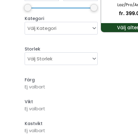
Laz/Pro/A
väljas
fr.
399
på
Kategori
produktsidan
Välj alte
Storlek
Färg
Ej valbart
Vikt
Ej valbart
Kastvikt
Ej valbart