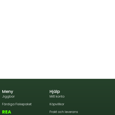
Meny
Hjälp
Jiggbar
Mitt konto
Färdiga Fiskepaket
Köpvillkor
REA
Frakt och leverans