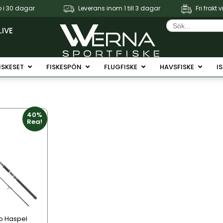
 i 30 dagar
Leverans inom 1 till 3 dagar
Fri frakt 
Sök
efter:
LIVE
Fiskerullar
Öppna Fiskeset
Öppna Fiskespön
Öppna Flugfiske
Öppna 
ISKESET
FISKESPÖN
FLUGFISKE
HAVSFISKE
I
40%
Rea!
 Haspel