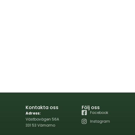
Kontakta oss
Följ oss
Facebook
Adress:
Västbovägen 56A
Instagram
331 53 Värnamo