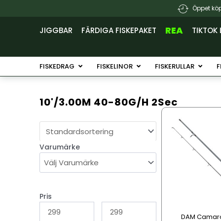
Hoppa
Öppet köp
till
innehåll
REA
JIGGBAR
FÄRDIGA FISKEPAKET
TIKTOK 
Öppna Fiskedrag
Öppna Fiskelinor
Öppna 
FISKEDRAG
FISKELINOR
FISKERULLAR
F
10'/3.00M 40-80G/H 2Sec
Den
här
produkten
Varumärke
har
flera
varianter.
De
olika
Pris
alternativen
DAM Camaro
kan