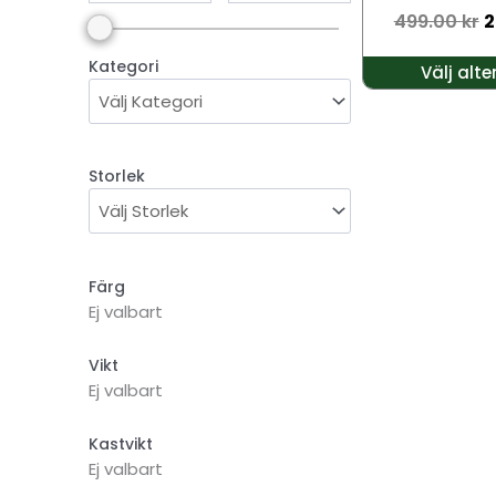
499.00
kr
2
väljas
på
Kategori
Välj alte
produktsidan
Storlek
Färg
Ej valbart
Vikt
Ej valbart
Kastvikt
Ej valbart