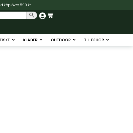
vid köp över 599 kr
Sökknapp
Varukorg
Havsfiske
Öppna Isfiske
Öppna Kläder
Öppna Outdoor
Öppna Tillb
SFISKE
KLÄDER
OUTDOOR
TILLBEHÖR