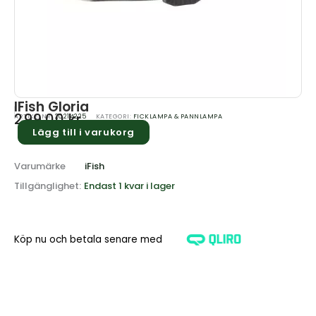
IFish Gloria
299.00
kr
ARTIKELNR:
20214225
KATEGORI:
FICKLAMPA & PANNLAMPA
Lägg till i varukorg
Varumärke
iFish
Tillgänglighet:
Endast 1 kvar i lager
Köp nu och betala senare med