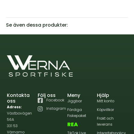
Se även dessa produkter:
Kontakta
Följ oss
Meny
Hjälp
oss
Facebook
Jiggbar
Mitt konto
Adress:
Instagram
Färdiga
Köpvillkor
Västbovägen
Fiskepaket
Frakt och
56A
REA
leverans
331 53
Värnamo
TikTok Live
Integritetspolicy