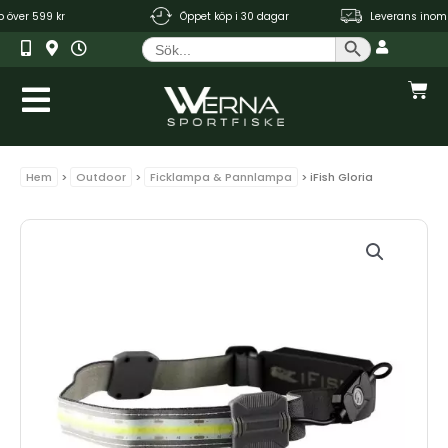
Hoppa
p över 599 kr
Öppet köp i 30 dagar
Leverans inom 1 
till
Sökknapp
Sök
innehåll
efter:
Var
Hem
>
Outdoor
>
Ficklampa & Pannlampa
> iFish Gloria