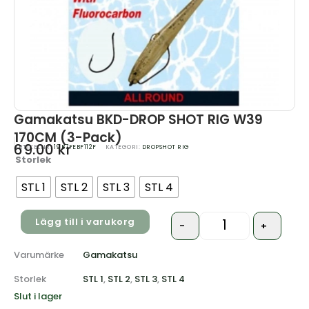
Gamakatsu BKD-DROP SHOT RIG W39
170CM (3-Pack)
69.00
kr
ARTIKELNR:
19B7FEBF112F
KATEGORI:
DROPSHOT RIG
Storlek
Quantity
STL 1
STL 2
STL 3
STL 4
Lägg till i varukorg
-
+
Varumärke
Gamakatsu
Storlek
STL 1
,
STL 2
,
STL 3
,
STL 4
Slut i lager