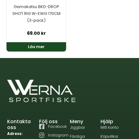
Gamakatsu BKD-DROP
SHOT RIG W-EWG 170CM
(3-pack)
69.00
kr
Läs mer
Kontakta
Följ oss
Meny
Hjälp
oss
Facebook
Jiggbar
Mitt konto
Adress:
Instagram
Färdiga
Köpvillkor