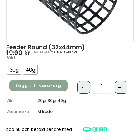
Feeder Round (32x44mm)
19.00
kr
ARTIKELNR:
N/A
KATEGORI:
METE & TILLBEHÖR
Vikt
Quantity
30g
40g
Lägg till i varukorg
-
+
Vikt
20g
,
30g
,
40g
Varumärke
Mikado
Köp nu och betala senare med