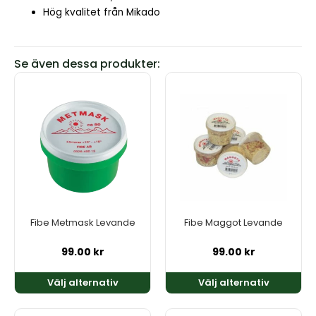
Hög kvalitet från
Mikado
Se även dessa produkter:
Den
Den
här
här
produkten
produkten
har
har
flera
flera
varianter.
varianter.
De
De
olika
olika
alternativen
alternativen
kan
kan
Fibe Metmask Levande
Fibe Maggot Levande
väljas
väljas
på
på
99.00
kr
99.00
kr
produktsidan
produktsidan
Välj alternativ
Välj alternativ