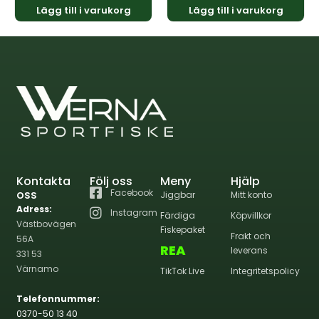
Lägg till i varukorg
Lägg till i varukorg
Kontakta
Följ oss
Meny
Hjälp
oss
Facebook
Jiggbar
Mitt konto
Adress:
Instagram
Färdiga
Köpvillkor
Västbovägen
Fiskepaket
Frakt och
56A
REA
leverans
331 53
Värnamo
TikTok Live
Integritetspolicy
Telefonnummer:
0370-50 13 40