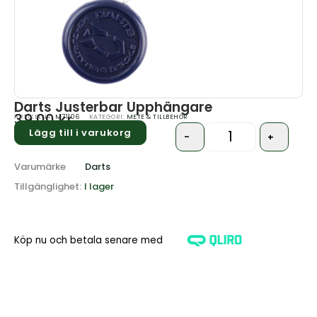
Darts Justerbar Upphängare
39.00
kr
ARTIKELNR:
M71106
KATEGORI:
METE & TILLBEHÖR
Lägg till i varukorg
-
+
Quantity
Varumärke
Darts
Tillgänglighet:
I lager
Köp nu och betala senare med