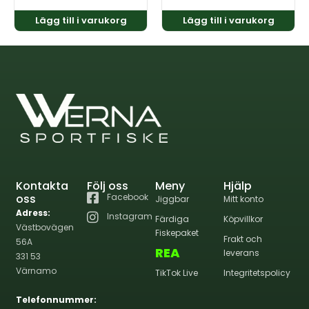
Lägg till i varukorg
Lägg till i varukorg
Kontakta
Följ oss
Meny
Hjälp
oss
Facebook
Jiggbar
Mitt konto
Adress:
Instagram
Färdiga
Köpvillkor
Västbovägen
Fiskepaket
Frakt och
56A
REA
leverans
331 53
Värnamo
TikTok Live
Integritetspolicy
Telefonnummer: