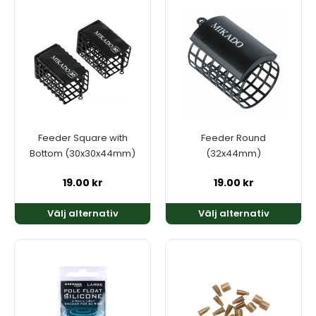
här
här
produkten
produkten
har
har
flera
flera
varianter.
varianter.
De
De
olika
olika
alternativen
alternativen
kan
kan
Feeder Square with
Feeder Round
väljas
väljas
Bottom (30x30x44mm)
(32x44mm)
på
på
produktsidan
produktsidan
19.00
kr
19.00
kr
Välj alternativ
Välj alternativ