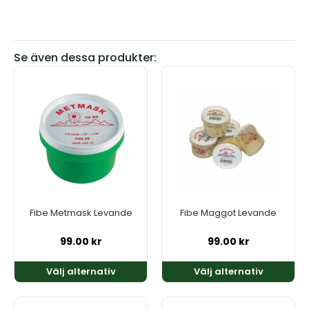
Se även dessa produkter:
Den
Den
här
här
produkten
produkten
har
har
flera
flera
varianter.
varianter.
De
De
olika
olika
alternativen
alternativen
kan
kan
Fibe Metmask Levande
Fibe Maggot Levande
väljas
väljas
på
på
99.00
kr
99.00
kr
produktsidan
produktsidan
Välj alternativ
Välj alternativ
Den
Den