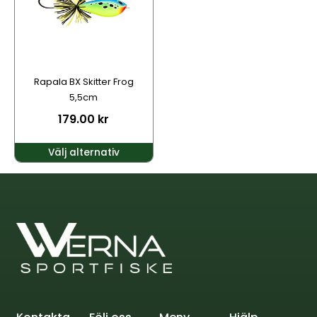
varianter.
De
olika
alternativen
kan
Rapala BX Skitter Frog
väljas
5,5cm
på
179.00
kr
produktsidan
Välj alternativ