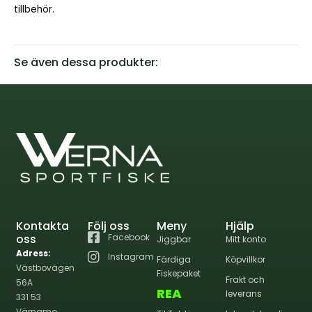
tillbehör.
Se även dessa produkter:
Kontakta
Följ oss
Meny
Hjälp
oss
Facebook
Jiggbar
Mitt konto
Adress:
Instagram
Färdiga
Köpvillkor
Västbovägen
Fiskepaket
Frakt och
56A
REA
leverans
331 53
Värnamo