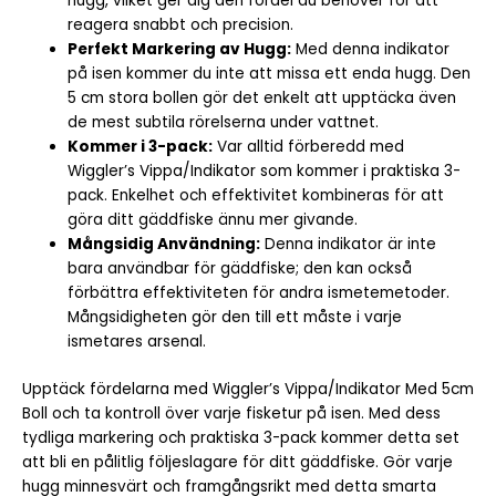
hugg, vilket ger dig den fördel du behöver för att
reagera snabbt och precision.
Perfekt Markering av Hugg:
Med denna indikator
på isen kommer du inte att missa ett enda hugg. Den
5 cm stora bollen gör det enkelt att upptäcka även
de mest subtila rörelserna under vattnet.
Kommer i 3-pack:
Var alltid förberedd med
Wiggler’s Vippa/Indikator som kommer i praktiska 3-
pack. Enkelhet och effektivitet kombineras för att
göra ditt gäddfiske ännu mer givande.
Mångsidig Användning:
Denna indikator är inte
bara användbar för gäddfiske; den kan också
förbättra effektiviteten för andra ismetemetoder.
Mångsidigheten gör den till ett måste i varje
ismetares arsenal.
Upptäck fördelarna med Wiggler’s Vippa/Indikator Med 5cm
Boll och ta kontroll över varje fisketur på isen. Med dess
tydliga markering och praktiska 3-pack kommer detta set
att bli en pålitlig följeslagare för ditt gäddfiske. Gör varje
hugg minnesvärt och framgångsrikt med detta smarta