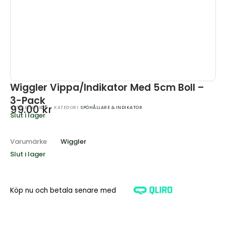
Wiggler Vippa/Indikator Med 5cm Boll –
3-Pack
99.00
kr
ARTIKELNR:
ID5
KATEGORI:
SPÖHÅLLARE & INDIKATOR
Slut i lager
Varumärke
Wiggler
Slut i lager
Köp nu och betala senare med