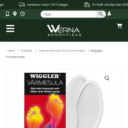
Hoppa
ar
Leverans inom 1 till 3 dagar
Fri frakt vid köp över 599 
till
Sökknapp
Sök
innehåll
efter:
Var
Hem
>
Kläder
>
Handvärmare & Fotvärmare
> Wiggler
Fotvärmare