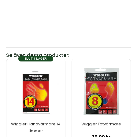
Se även dessa produkter:
SLUT I LAGER
Wiggler Handvärmare 14
Wiggler Fotvärmare
timmar
20.00
kr