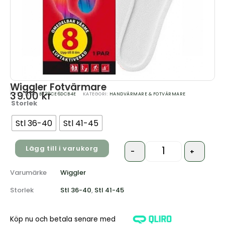
Wiggler Fotvärmare
39.00
kr
ARTIKELNR:
B738CE6DCB4E
KATEGORI:
HANDVÄRMARE & FOTVÄRMARE
Storlek
Quantity
Stl 36-40
Stl 41-45
Lägg till i varukorg
-
+
Varumärke
Wiggler
Storlek
Stl 36-40
,
Stl 41-45
Köp nu och betala senare med