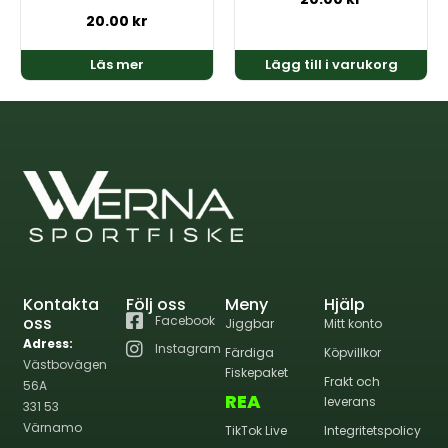
20.00
kr
Läs mer
Lägg till i varukorg
Kontakta
Följ oss
Meny
Hjälp
oss
Facebook
Jiggbar
Mitt konto
Adress:
Instagram
Färdiga
Köpvillkor
Västbovägen
Fiskepaket
Frakt och
56A
REA
leverans
331 53
Värnamo
TikTok Live
Integritetspolicy